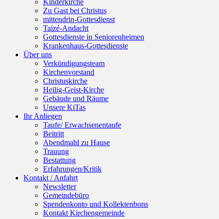
Kinderkirche
Zu Gast bei Christus
mittendrin-Gottesdienst
Taizé-Andacht
Gottesdienste in Seniorenheimen
Krankenhaus-Gottesdienste
Über uns
Verkündigungsteam
Kirchenvorstand
Christuskirche
Heilig-Geist-Kirche
Gebäude und Räume
Unsere KiTas
Ihr Anliegen
Taufe/ Erwachsenentaufe
Beitritt
Abendmahl zu Hause
Trauung
Bestattung
Erfahrungen/Kritik
Kontakt / Anfahrt
Newsletter
Gemeindebüro
Spendenkonto und Kollektenbons
Kontakt Kirchengemeinde