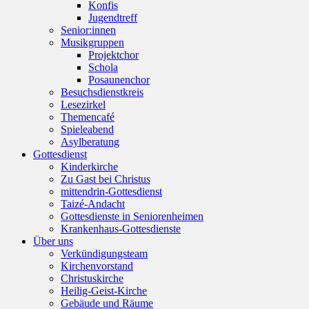
Konfis
Jugendtreff
Senior:innen
Musikgruppen
Projektchor
Schola
Posaunenchor
Besuchsdienstkreis
Lesezirkel
Themencafé
Spieleabend
Asylberatung
Gottesdienst
Kinderkirche
Zu Gast bei Christus
mittendrin-Gottesdienst
Taizé-Andacht
Gottesdienste in Seniorenheimen
Krankenhaus-Gottesdienste
Über uns
Verkündigungsteam
Kirchenvorstand
Christuskirche
Heilig-Geist-Kirche
Gebäude und Räume