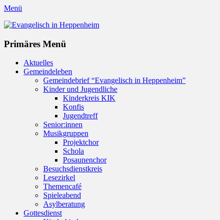
Menü
Evangelisch in Heppenheim
Evangelische Kirchengemeinde in Heppenheim/Bergstraße
Instagram
Primäres Menü
Zum
Aktuelles
Inhalt
Gemeindeleben
springen
Gemeindebrief “Evangelisch in Heppenheim”
Kinder und Jugendliche
Kinderkreis KIK
Konfis
Jugendtreff
Senior:innen
Musikgruppen
Projektchor
Schola
Posaunenchor
Besuchsdienstkreis
Lesezirkel
Themencafé
Spieleabend
Asylberatung
Gottesdienst