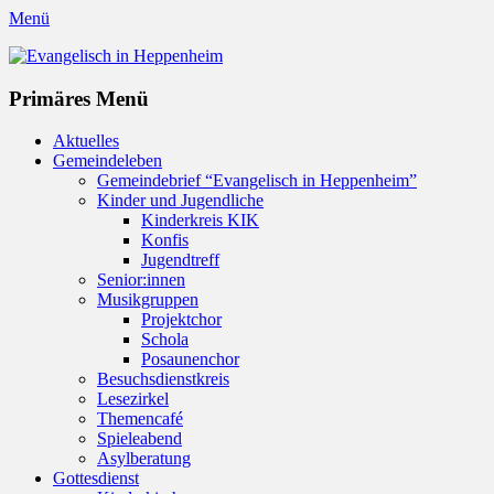
Menü
Evangelisch in Heppenheim
Evangelische Kirchengemeinde in Heppenheim/Bergstraße
Instagram
Primäres Menü
Zum
Aktuelles
Inhalt
Gemeindeleben
springen
Gemeindebrief “Evangelisch in Heppenheim”
Kinder und Jugendliche
Kinderkreis KIK
Konfis
Jugendtreff
Senior:innen
Musikgruppen
Projektchor
Schola
Posaunenchor
Besuchsdienstkreis
Lesezirkel
Themencafé
Spieleabend
Asylberatung
Gottesdienst