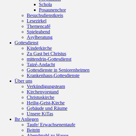
Schola
Posaunenchor
Besuchsdienstkreis
Lesezirkel
Themencafé
Spieleabend
Asylberatung
Gottesdienst
Kinderkirche
Zu Gast bei Christus
mittendrin-Gottesdienst
Taizé-Andacht
Gottesdienste in Seniorenheimen
Krankenhaus-Gottesdienste
Über uns
Verkündigungsteam
Kirchenvorstand
Christuskirche
Heilig-Geist-Kirche
Gebäude und Räume
Unsere KiTas
Ihr Anliegen
Taufe/ Erwachsenentaufe
Beitritt
Abendmahl zu Hause