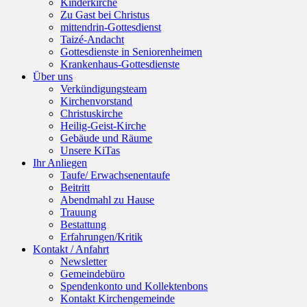
Kinderkirche
Zu Gast bei Christus
mittendrin-Gottesdienst
Taizé-Andacht
Gottesdienste in Seniorenheimen
Krankenhaus-Gottesdienste
Über uns
Verkündigungsteam
Kirchenvorstand
Christuskirche
Heilig-Geist-Kirche
Gebäude und Räume
Unsere KiTas
Ihr Anliegen
Taufe/ Erwachsenentaufe
Beitritt
Abendmahl zu Hause
Trauung
Bestattung
Erfahrungen/Kritik
Kontakt / Anfahrt
Newsletter
Gemeindebüro
Spendenkonto und Kollektenbons
Kontakt Kirchengemeinde