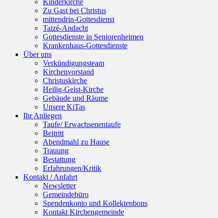
Kinderkirche
Zu Gast bei Christus
mittendrin-Gottesdienst
Taizé-Andacht
Gottesdienste in Seniorenheimen
Krankenhaus-Gottesdienste
Über uns
Verkündigungsteam
Kirchenvorstand
Christuskirche
Heilig-Geist-Kirche
Gebäude und Räume
Unsere KiTas
Ihr Anliegen
Taufe/ Erwachsenentaufe
Beitritt
Abendmahl zu Hause
Trauung
Bestattung
Erfahrungen/Kritik
Kontakt / Anfahrt
Newsletter
Gemeindebüro
Spendenkonto und Kollektenbons
Kontakt Kirchengemeinde