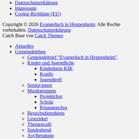
Datenschutzerklärung
Impressum
Cookie-Richtlinie (EU)
Copyright © 2026
Evangelisch in Heppenheim
. Alle Rechte
vorbehalten.
Datenschutzerklärung
Catch Base von
Catch Themes
Nach
Aktuelles
oben
Gemeindeleben
scrollen
Gemeindebrief “Evangelisch in Heppenheim”
Kinder und Jugendliche
Kinderkreis KIK
Konfis
Jugendtreff
Senior:innen
Musikgruppen
Projektchor
Schola
Posaunenchor
Besuchsdienstkreis
Lesezirkel
Themencafé
Spieleabend
Asylberatung