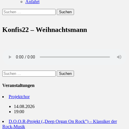
Anfahrt
Suchen
Suchen
nach:
Konfis22 – Weihnachtsmann
Suchen
nach:
Veranstaltungen
Projektchor
14.08.2026
19:00
D.O.O.R-Projekt („Deep Organ On Rock”) – Klassiker der
Rock-Musik