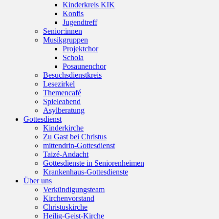
Kinderkreis KIK
Konfis
Jugendtreff
Senior:innen
Musikgruppen
Projektchor
Schola
Posaunenchor
Besuchsdienstkreis
Lesezirkel
Themencafé
Spieleabend
Asylberatung
Gottesdienst
Kinderkirche
Zu Gast bei Christus
mittendrin-Gottesdienst
Taizé-Andacht
Gottesdienste in Seniorenheimen
Krankenhaus-Gottesdienste
Über uns
Verkündigungsteam
Kirchenvorstand
Christuskirche
Heilig-Geist-Kirche