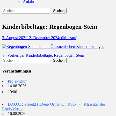
Anfahrt
Suchen
Suchen
nach:
Kinderbibeltage: Regenbogen-Stein
Posted
Autor
3. August 2021
12. Dezember 2024
edith_zapf
on
Beitragsnavigation
Vorheriger
← Vorheriger
Kinderbibeltage: Regenbogen-Stein
Suchen
Beitrag:
nach:
Veranstaltungen
Projektchor
14.08.2026
19:00
D.O.O.R-Projekt („Deep Organ On Rock”) – Klassiker der
Rock-Musik
16.08.2026