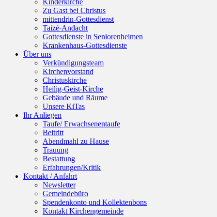
Kinderkirche
Zu Gast bei Christus
mittendrin-Gottesdienst
Taizé-Andacht
Gottesdienste in Seniorenheimen
Krankenhaus-Gottesdienste
Über uns
Verkündigungsteam
Kirchenvorstand
Christuskirche
Heilig-Geist-Kirche
Gebäude und Räume
Unsere KiTas
Ihr Anliegen
Taufe/ Erwachsenentaufe
Beitritt
Abendmahl zu Hause
Trauung
Bestattung
Erfahrungen/Kritik
Kontakt / Anfahrt
Newsletter
Gemeindebüro
Spendenkonto und Kollektenbons
Kontakt Kirchengemeinde