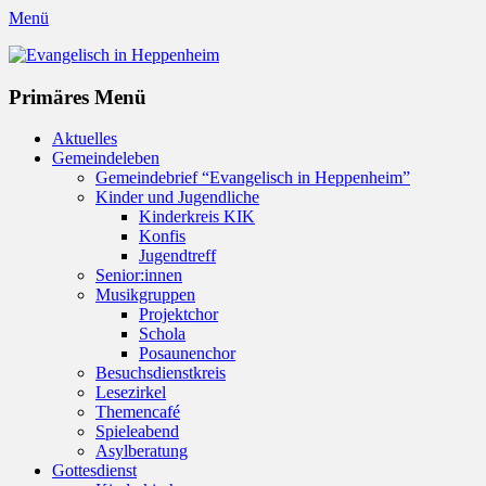
Menü
Evangelisch in Heppenheim
Evangelische Kirchengemeinde in Heppenheim/Bergstraße
Instagram
Primäres Menü
Zum
Aktuelles
Inhalt
Gemeindeleben
springen
Gemeindebrief “Evangelisch in Heppenheim”
Kinder und Jugendliche
Kinderkreis KIK
Konfis
Jugendtreff
Senior:innen
Musikgruppen
Projektchor
Schola
Posaunenchor
Besuchsdienstkreis
Lesezirkel
Themencafé
Spieleabend
Asylberatung
Gottesdienst