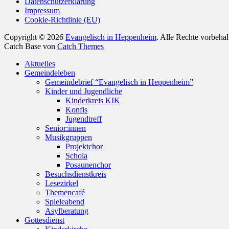
Datenschutzerklärung
Impressum
Cookie-Richtlinie (EU)
Copyright © 2026
Evangelisch in Heppenheim
. Alle Rechte vorbeha
Catch Base von
Catch Themes
Nach
Aktuelles
oben
Gemeindeleben
scrollen
Gemeindebrief “Evangelisch in Heppenheim”
Kinder und Jugendliche
Kinderkreis KIK
Konfis
Jugendtreff
Senior:innen
Musikgruppen
Projektchor
Schola
Posaunenchor
Besuchsdienstkreis
Lesezirkel
Themencafé
Spieleabend
Asylberatung
Gottesdienst