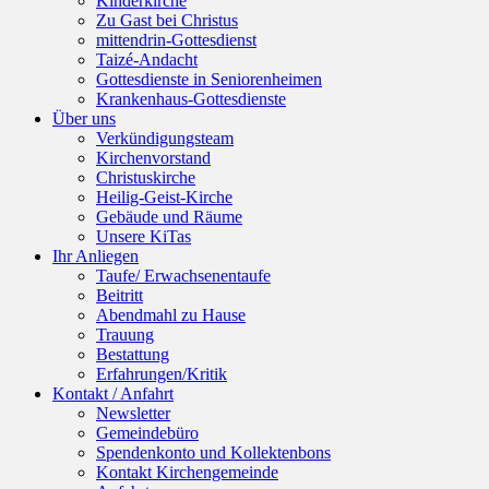
Kinderkirche
Zu Gast bei Christus
mittendrin-Gottesdienst
Taizé-Andacht
Gottesdienste in Seniorenheimen
Krankenhaus-Gottesdienste
Über uns
Verkündigungsteam
Kirchenvorstand
Christuskirche
Heilig-Geist-Kirche
Gebäude und Räume
Unsere KiTas
Ihr Anliegen
Taufe/ Erwachsenentaufe
Beitritt
Abendmahl zu Hause
Trauung
Bestattung
Erfahrungen/Kritik
Kontakt / Anfahrt
Newsletter
Gemeindebüro
Spendenkonto und Kollektenbons
Kontakt Kirchengemeinde