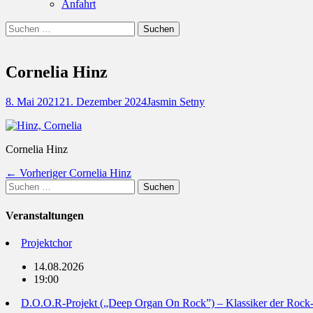
Anfahrt
Suchen
Suchen
nach:
Cornelia Hinz
Posted
Autor
8. Mai 2021
21. Dezember 2024
Jasmin Setny
on
Cornelia Hinz
Beitragsnavigation
Vorheriger
← Vorheriger
Cornelia Hinz
Suchen
Beitrag:
nach:
Veranstaltungen
Projektchor
14.08.2026
19:00
D.O.O.R-Projekt („Deep Organ On Rock”) – Klassiker der Rock