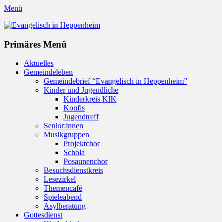
Menü
Evangelisch in Heppenheim
Evangelische Kirchengemeinde in Heppenheim/Bergstraße
Instagram
Primäres Menü
Zum
Aktuelles
Inhalt
Gemeindeleben
springen
Gemeindebrief “Evangelisch in Heppenheim”
Kinder und Jugendliche
Kinderkreis KIK
Konfis
Jugendtreff
Senior:innen
Musikgruppen
Projektchor
Schola
Posaunenchor
Besuchsdienstkreis
Lesezirkel
Themencafé
Spieleabend
Asylberatung
Gottesdienst