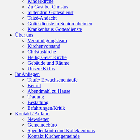
Kinderkirche
Zu Gast bei Christus
mittendrin-Gottesdienst
Taizé-Andacht
Gottesdienste in Seniorenheimen
Krankenhaus-Gottesdienste
Über uns
Verkündigungsteam
Kirchenvorstand
Christuskirche
Heilig-Geist-Kirche
Gebäude und Räume
Unsere KiTas
Ihr Anliegen
Taufe/ Erwachsenentaufe
Beitritt
Abendmahl zu Hause
Trauung
Bestattung
Erfahrungen/Kritik
Kontakt / Anfahrt
Newsletter
Gemeindebüro
Spendenkonto und Kollektenbons
Kontakt Kirchengemeinde