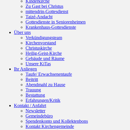
Kinderkirche
Zu Gast bei Christus
mittendrin-Gottesdienst
Taizé-Andacht
Gottesdienste in Seniorenheimen
Krankenhaus-Gottesdienste
Über uns
Verkündigungsteam
Kirchenvorstand
Christuskirche
Heilig-Geist-Kirche
Gebäude und Räume
Unsere KiTas
Ihr Anliegen
Taufe/ Erwachsenentaufe
Beitritt
Abendmahl zu Hause
Trauung
Bestattung
Erfahrungen/Kritik
Kontakt / Anfahrt
Newsletter
Gemeindebüro
Spendenkonto und Kollektenbons
Kontakt Kirchengemeinde