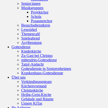
Senior:innen
Musikgruppen
Projektchor
Schola
Posaunenchor
Besuchsdienstkreis
Lesezirkel
Themencafé
Spieleabend
Asylberatung
Gottesdienst
Kinderkirche
Zu Gast bei Christus
mittendrin-Gottesdienst
Taizé-Andacht
Gottesdienste in Seniorenheimen
Krankenhaus-Gottesdienste
Über uns
Verkündigungsteam
Kirchenvorstand
Christuskirche
Heilig-Geist-Kirche
Gebäude und Räume
Unsere KiTas
Ihr Anliegen