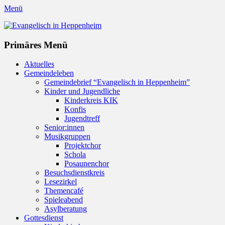
Menü
Evangelisch in Heppenheim
Evangelische Kirchengemeinde in Heppenheim/Bergstraße
Instagram
Primäres Menü
Zum
Aktuelles
Inhalt
Gemeindeleben
springen
Gemeindebrief “Evangelisch in Heppenheim”
Kinder und Jugendliche
Kinderkreis KIK
Konfis
Jugendtreff
Senior:innen
Musikgruppen
Projektchor
Schola
Posaunenchor
Besuchsdienstkreis
Lesezirkel
Themencafé
Spieleabend
Asylberatung
Gottesdienst