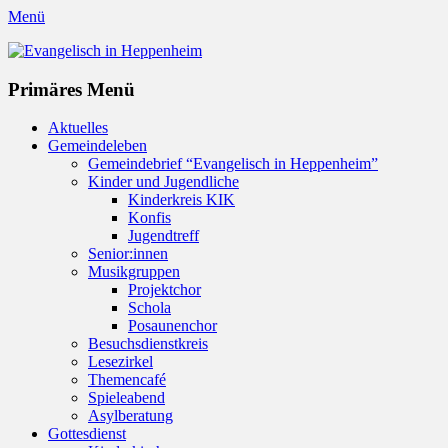
Menü
Evangelisch in Heppenheim
Evangelische Kirchengemeinde in Heppenheim/Bergstraße
Instagram
Primäres Menü
Zum
Aktuelles
Inhalt
Gemeindeleben
springen
Gemeindebrief “Evangelisch in Heppenheim”
Kinder und Jugendliche
Kinderkreis KIK
Konfis
Jugendtreff
Senior:innen
Musikgruppen
Projektchor
Schola
Posaunenchor
Besuchsdienstkreis
Lesezirkel
Themencafé
Spieleabend
Asylberatung
Gottesdienst