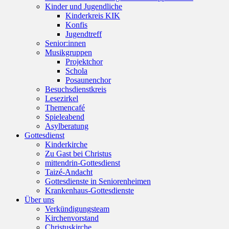
Kinder und Jugendliche
Kinderkreis KIK
Konfis
Jugendtreff
Senior:innen
Musikgruppen
Projektchor
Schola
Posaunenchor
Besuchsdienstkreis
Lesezirkel
Themencafé
Spieleabend
Asylberatung
Gottesdienst
Kinderkirche
Zu Gast bei Christus
mittendrin-Gottesdienst
Taizé-Andacht
Gottesdienste in Seniorenheimen
Krankenhaus-Gottesdienste
Über uns
Verkündigungsteam
Kirchenvorstand
Christuskirche