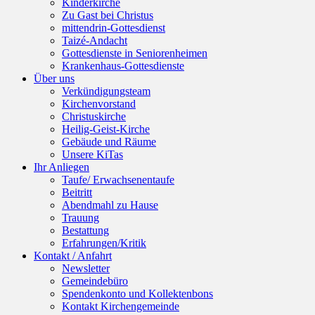
Kinderkirche
Zu Gast bei Christus
mittendrin-Gottesdienst
Taizé-Andacht
Gottesdienste in Seniorenheimen
Krankenhaus-Gottesdienste
Über uns
Verkündigungsteam
Kirchenvorstand
Christuskirche
Heilig-Geist-Kirche
Gebäude und Räume
Unsere KiTas
Ihr Anliegen
Taufe/ Erwachsenentaufe
Beitritt
Abendmahl zu Hause
Trauung
Bestattung
Erfahrungen/Kritik
Kontakt / Anfahrt
Newsletter
Gemeindebüro
Spendenkonto und Kollektenbons
Kontakt Kirchengemeinde