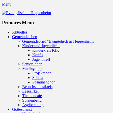
Menü
Evangelisch in Heppenheim
Evangelische Kirchengemeinde in Heppenheim/Bergstraße
Instagram
Primäres Menü
Zum
Aktuelles
Inhalt
Gemeindeleben
springen
Gemeindebrief “Evangelisch in Heppenheim”
Kinder und Jugendliche
Kinderkreis KIK
Konfis
Jugendtreff
Senior:innen
Musikgruppen
Projektchor
Schola
Posaunenchor
Besuchsdienstkreis
Lesezirkel
Themencafé
Spieleabend
Asylberatung
Gottesdienst