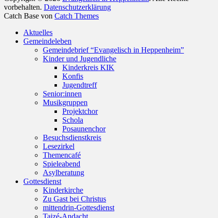
vorbehalten.
Datenschutzerklärung
Catch Base von
Catch Themes
Nach
Aktuelles
oben
Gemeindeleben
scrollen
Gemeindebrief “Evangelisch in Heppenheim”
Kinder und Jugendliche
Kinderkreis KIK
Konfis
Jugendtreff
Senior:innen
Musikgruppen
Projektchor
Schola
Posaunenchor
Besuchsdienstkreis
Lesezirkel
Themencafé
Spieleabend
Asylberatung
Gottesdienst
Kinderkirche
Zu Gast bei Christus
mittendrin-Gottesdienst
Taizé-Andacht