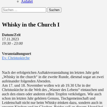
Anfahrt
Suchen
Suchen
nach:
Whisky in the Church I
Datum/Zeit
17.11.2023
19:30 - 23:00
Veranstaltungsort
Ev. Christuskirche
Nach der erfolgreichen Auftaktveranstaltung im letzten Jahr geht
„Whisky in the church“ in die zweite Runde, diesmal sogar an zwei
aufeinander folgenden Abenden.
Am 17. und 18. November wollen wir ab 19.30 Uhr in der
Christuskirche in die Welt des „Wasser des Lebens“ eintauchen und
auch den einen oder anderen edlen Tropfen verköstigen. Wie auch
schon im letzten Jahr gehören Genuss, Tischgemeinschaft und
Leidenschaft nicht nur beim Whisky-trinken dazu, sondern auch in
unseren Kirchen und im Glauben. Beides soll an diesem Abend bei