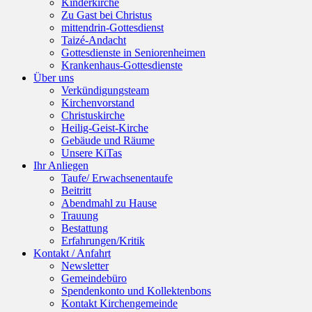
Kinderkirche
Zu Gast bei Christus
mittendrin-Gottesdienst
Taizé-Andacht
Gottesdienste in Seniorenheimen
Krankenhaus-Gottesdienste
Über uns
Verkündigungsteam
Kirchenvorstand
Christuskirche
Heilig-Geist-Kirche
Gebäude und Räume
Unsere KiTas
Ihr Anliegen
Taufe/ Erwachsenentaufe
Beitritt
Abendmahl zu Hause
Trauung
Bestattung
Erfahrungen/Kritik
Kontakt / Anfahrt
Newsletter
Gemeindebüro
Spendenkonto und Kollektenbons
Kontakt Kirchengemeinde