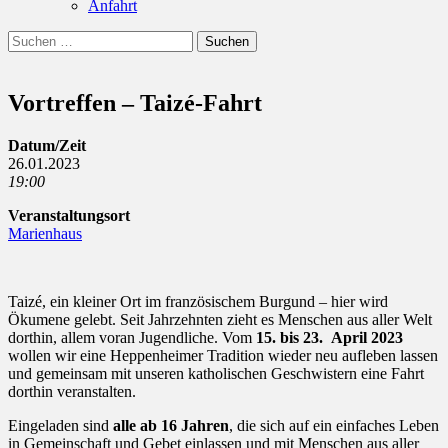
Anfahrt
Suchen
Suchen
nach:
Vortreffen – Taizé-Fahrt
Datum/Zeit
26.01.2023
19:00
Veranstaltungsort
Marienhaus
Taizé, ein kleiner Ort im französischem Burgund – hier wird
Ökumene gelebt. Seit Jahrzehnten zieht es Menschen aus aller Welt
dorthin, allem voran Jugendliche. Vom
15. bis 23. April 2023
wollen wir eine Heppenheimer Tradition wieder neu aufleben lassen
und gemeinsam mit unseren katholischen Geschwistern eine Fahrt
dorthin veranstalten.
Eingeladen sind
alle ab 16 Jahren
, die sich auf ein einfaches Leben
in Gemeinschaft und Gebet einlassen und mit Menschen aus aller