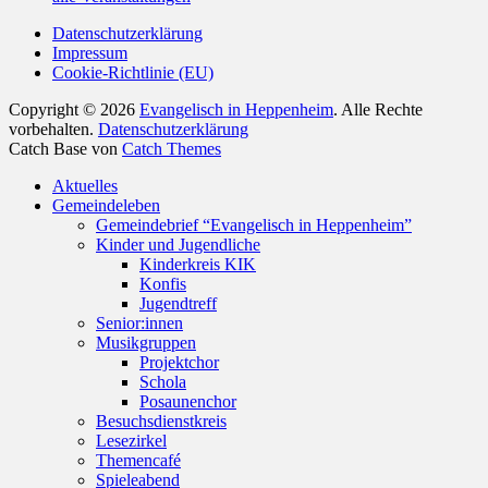
Datenschutzerklärung
Impressum
Cookie-Richtlinie (EU)
Copyright © 2026
Evangelisch in Heppenheim
. Alle Rechte
vorbehalten.
Datenschutzerklärung
Catch Base von
Catch Themes
Nach
Aktuelles
oben
Gemeindeleben
scrollen
Gemeindebrief “Evangelisch in Heppenheim”
Kinder und Jugendliche
Kinderkreis KIK
Konfis
Jugendtreff
Senior:innen
Musikgruppen
Projektchor
Schola
Posaunenchor
Besuchsdienstkreis
Lesezirkel
Themencafé
Spieleabend