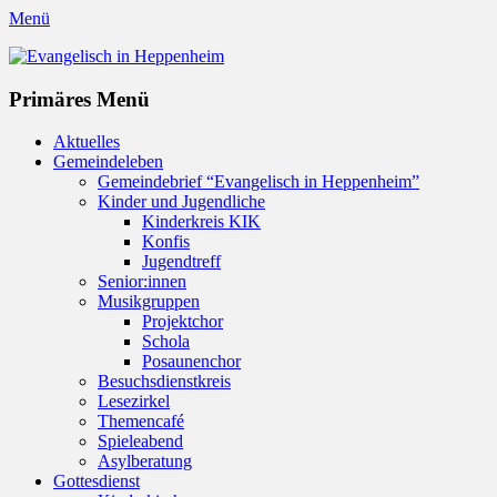
Menü
Evangelisch in Heppenheim
Evangelische Kirchengemeinde in Heppenheim/Bergstraße
Instagram
Primäres Menü
Zum
Aktuelles
Inhalt
Gemeindeleben
springen
Gemeindebrief “Evangelisch in Heppenheim”
Kinder und Jugendliche
Kinderkreis KIK
Konfis
Jugendtreff
Senior:innen
Musikgruppen
Projektchor
Schola
Posaunenchor
Besuchsdienstkreis
Lesezirkel
Themencafé
Spieleabend
Asylberatung
Gottesdienst