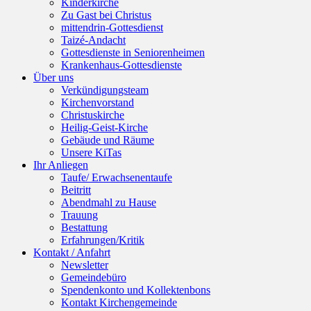
Kinderkirche
Zu Gast bei Christus
mittendrin-Gottesdienst
Taizé-Andacht
Gottesdienste in Seniorenheimen
Krankenhaus-Gottesdienste
Über uns
Verkündigungsteam
Kirchenvorstand
Christuskirche
Heilig-Geist-Kirche
Gebäude und Räume
Unsere KiTas
Ihr Anliegen
Taufe/ Erwachsenentaufe
Beitritt
Abendmahl zu Hause
Trauung
Bestattung
Erfahrungen/Kritik
Kontakt / Anfahrt
Newsletter
Gemeindebüro
Spendenkonto und Kollektenbons
Kontakt Kirchengemeinde