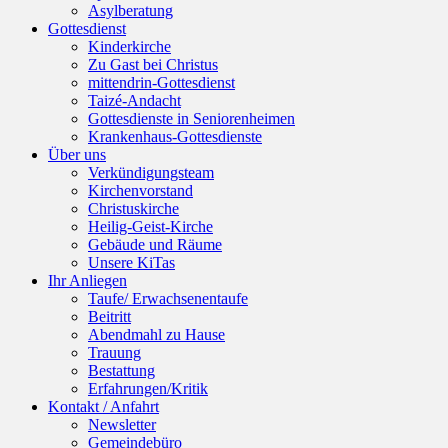
Asylberatung
Gottesdienst
Kinderkirche
Zu Gast bei Christus
mittendrin-Gottesdienst
Taizé-Andacht
Gottesdienste in Seniorenheimen
Krankenhaus-Gottesdienste
Über uns
Verkündigungsteam
Kirchenvorstand
Christuskirche
Heilig-Geist-Kirche
Gebäude und Räume
Unsere KiTas
Ihr Anliegen
Taufe/ Erwachsenentaufe
Beitritt
Abendmahl zu Hause
Trauung
Bestattung
Erfahrungen/Kritik
Kontakt / Anfahrt
Newsletter
Gemeindebüro