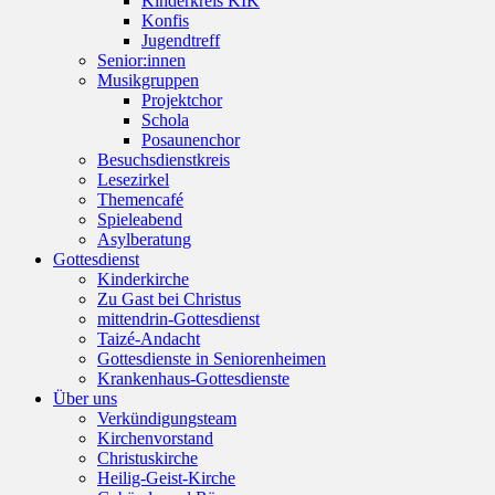
Kinderkreis KIK
Konfis
Jugendtreff
Senior:innen
Musikgruppen
Projektchor
Schola
Posaunenchor
Besuchsdienstkreis
Lesezirkel
Themencafé
Spieleabend
Asylberatung
Gottesdienst
Kinderkirche
Zu Gast bei Christus
mittendrin-Gottesdienst
Taizé-Andacht
Gottesdienste in Seniorenheimen
Krankenhaus-Gottesdienste
Über uns
Verkündigungsteam
Kirchenvorstand
Christuskirche
Heilig-Geist-Kirche