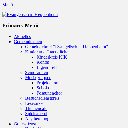
Menü
Evangelisch in Heppenheim
Evangelische Kirchengemeinde in Heppenheim/Bergstraße
Instagram
Primäres Menü
Zum
Aktuelles
Inhalt
Gemeindeleben
springen
Gemeindebrief “Evangelisch in Heppenheim”
Kinder und Jugendliche
Kinderkreis KIK
Konfis
Jugendtreff
Senior:innen
Musikgruppen
Projektchor
Schola
Posaunenchor
Besuchsdienstkreis
Lesezirkel
Themencafé
Spieleabend
Asylberatung
Gottesdienst