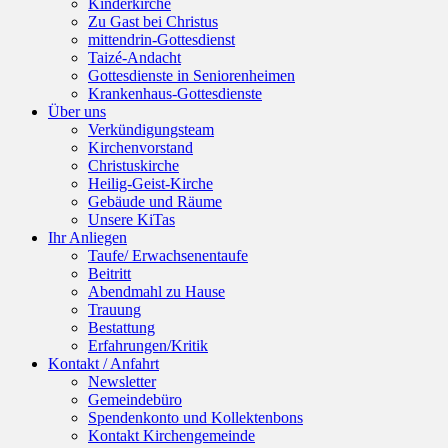
Kinderkirche
Zu Gast bei Christus
mittendrin-Gottesdienst
Taizé-Andacht
Gottesdienste in Seniorenheimen
Krankenhaus-Gottesdienste
Über uns
Verkündigungsteam
Kirchenvorstand
Christuskirche
Heilig-Geist-Kirche
Gebäude und Räume
Unsere KiTas
Ihr Anliegen
Taufe/ Erwachsenentaufe
Beitritt
Abendmahl zu Hause
Trauung
Bestattung
Erfahrungen/Kritik
Kontakt / Anfahrt
Newsletter
Gemeindebüro
Spendenkonto und Kollektenbons
Kontakt Kirchengemeinde