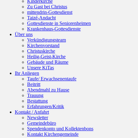
Kinderkirche
Zu Gast bei Christus
mittendrin-Gottesdienst
Taizé-Andacht
Gottesdienste in Seniorenheimen
Krankenhaus-Gottesdienste
Über uns
Verkündigungsteam
Kirchenvorstand
Christuskirche
Heilig-Geist-Kirche
Gebäude und Räume
Unsere KiTas
Ihr Anliegen
Taufe/ Erwachsenentaufe
Beitritt
Abendmahl zu Hause
Trauung
Bestattung
Erfahrungen/Kritik
Kontakt / Anfahrt
Newsletter
Gemeindebüro
Spendenkonto und Kollektenbons
Kontakt Kirchengemeinde