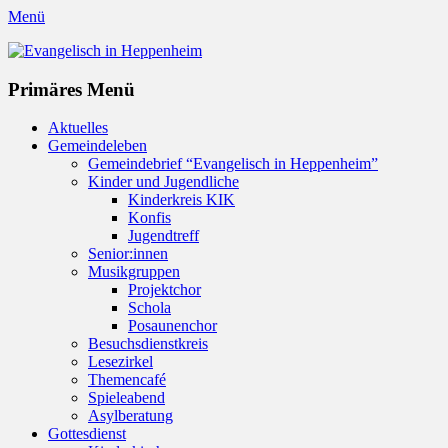
Menü
Evangelisch in Heppenheim
Evangelische Kirchengemeinde in Heppenheim/Bergstraße
Instagram
Primäres Menü
Zum
Aktuelles
Inhalt
Gemeindeleben
springen
Gemeindebrief “Evangelisch in Heppenheim”
Kinder und Jugendliche
Kinderkreis KIK
Konfis
Jugendtreff
Senior:innen
Musikgruppen
Projektchor
Schola
Posaunenchor
Besuchsdienstkreis
Lesezirkel
Themencafé
Spieleabend
Asylberatung
Gottesdienst