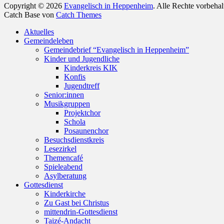
Copyright © 2026
Evangelisch in Heppenheim
. Alle Rechte vorbeha
Catch Base von
Catch Themes
Nach
Aktuelles
oben
Gemeindeleben
scrollen
Gemeindebrief “Evangelisch in Heppenheim”
Kinder und Jugendliche
Kinderkreis KIK
Konfis
Jugendtreff
Senior:innen
Musikgruppen
Projektchor
Schola
Posaunenchor
Besuchsdienstkreis
Lesezirkel
Themencafé
Spieleabend
Asylberatung
Gottesdienst
Kinderkirche
Zu Gast bei Christus
mittendrin-Gottesdienst
Taizé-Andacht