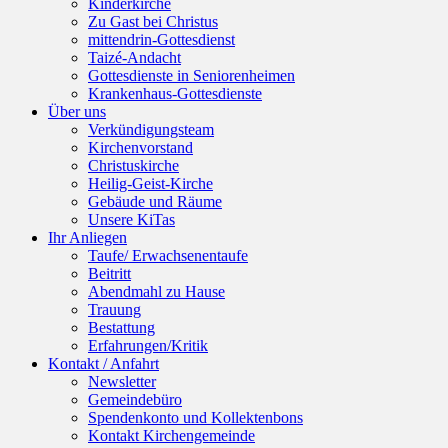
Kinderkirche
Zu Gast bei Christus
mittendrin-Gottesdienst
Taizé-Andacht
Gottesdienste in Seniorenheimen
Krankenhaus-Gottesdienste
Über uns
Verkündigungsteam
Kirchenvorstand
Christuskirche
Heilig-Geist-Kirche
Gebäude und Räume
Unsere KiTas
Ihr Anliegen
Taufe/ Erwachsenentaufe
Beitritt
Abendmahl zu Hause
Trauung
Bestattung
Erfahrungen/Kritik
Kontakt / Anfahrt
Newsletter
Gemeindebüro
Spendenkonto und Kollektenbons
Kontakt Kirchengemeinde