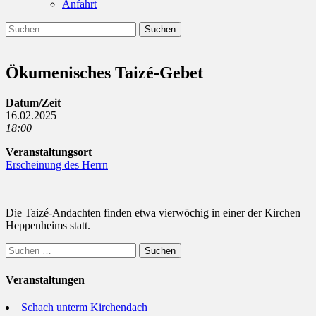
Anfahrt
Suchen
Suchen
nach:
Ökumenisches Taizé-Gebet
Datum/Zeit
16.02.2025
18:00
Veranstaltungsort
Erscheinung des Herrn
Die Taizé-Andachten finden etwa vierwöchig in einer der Kirchen
Heppenheims statt.
Suchen
nach:
Veranstaltungen
Schach unterm Kirchendach