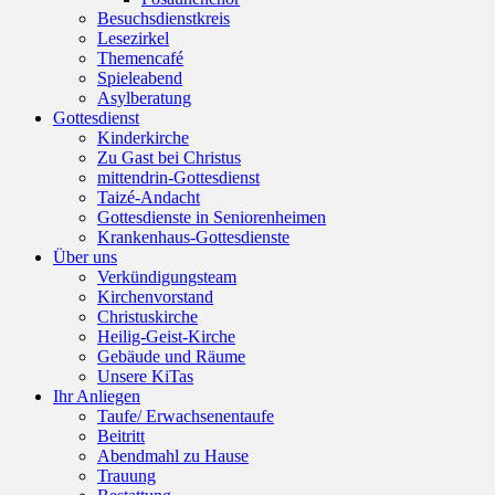
Besuchsdienstkreis
Lesezirkel
Themencafé
Spieleabend
Asylberatung
Gottesdienst
Kinderkirche
Zu Gast bei Christus
mittendrin-Gottesdienst
Taizé-Andacht
Gottesdienste in Seniorenheimen
Krankenhaus-Gottesdienste
Über uns
Verkündigungsteam
Kirchenvorstand
Christuskirche
Heilig-Geist-Kirche
Gebäude und Räume
Unsere KiTas
Ihr Anliegen
Taufe/ Erwachsenentaufe
Beitritt
Abendmahl zu Hause
Trauung