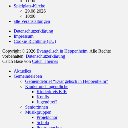
11:00
Spielplatz-Kirche
29.08.2026
10:00
alle Veranstaltungen
Datenschutzerklärung
Impressum
Cookie-Richtlinie (EU)
Copyright © 2026
Evangelisch in Heppenheim
. Alle Rechte
vorbehalten.
Datenschutzerklärung
Catch Base von
Catch Themes
Nach
Aktuelles
oben
Gemeindeleben
scrollen
Gemeindebrief “Evangelisch in Heppenheim”
Kinder und Jugendliche
Kinderkreis KIK
Konfis
Jugendtreff
Senior:innen
Musikgruppen
Projektchor
Schola
Posaunenchor