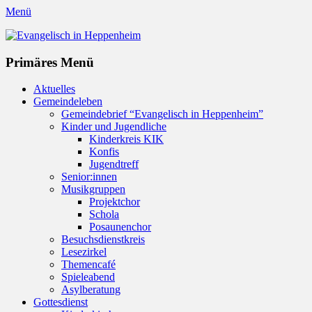
Menü
Evangelisch in Heppenheim
Evangelische Kirchengemeinde in Heppenheim/Bergstraße
Instagram
Primäres Menü
Zum
Aktuelles
Inhalt
Gemeindeleben
springen
Gemeindebrief “Evangelisch in Heppenheim”
Kinder und Jugendliche
Kinderkreis KIK
Konfis
Jugendtreff
Senior:innen
Musikgruppen
Projektchor
Schola
Posaunenchor
Besuchsdienstkreis
Lesezirkel
Themencafé
Spieleabend
Asylberatung
Gottesdienst