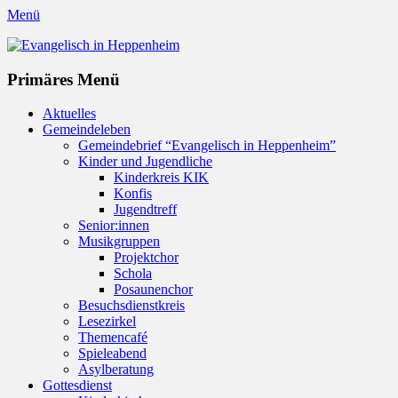
Menü
Evangelisch in Heppenheim
Evangelische Kirchengemeinde in Heppenheim/Bergstraße
Instagram
Primäres Menü
Zum
Aktuelles
Inhalt
Gemeindeleben
springen
Gemeindebrief “Evangelisch in Heppenheim”
Kinder und Jugendliche
Kinderkreis KIK
Konfis
Jugendtreff
Senior:innen
Musikgruppen
Projektchor
Schola
Posaunenchor
Besuchsdienstkreis
Lesezirkel
Themencafé
Spieleabend
Asylberatung
Gottesdienst