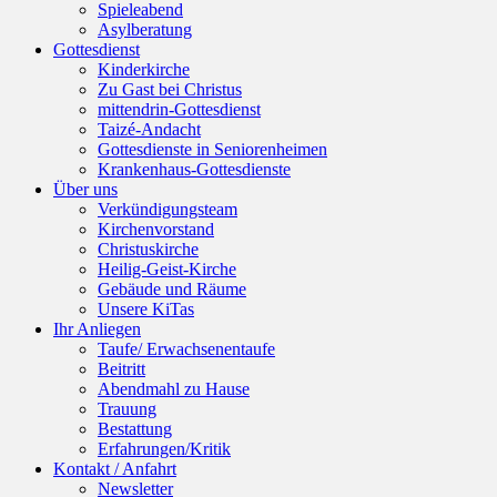
Spieleabend
Asylberatung
Gottesdienst
Kinderkirche
Zu Gast bei Christus
mittendrin-Gottesdienst
Taizé-Andacht
Gottesdienste in Seniorenheimen
Krankenhaus-Gottesdienste
Über uns
Verkündigungsteam
Kirchenvorstand
Christuskirche
Heilig-Geist-Kirche
Gebäude und Räume
Unsere KiTas
Ihr Anliegen
Taufe/ Erwachsenentaufe
Beitritt
Abendmahl zu Hause
Trauung
Bestattung
Erfahrungen/Kritik
Kontakt / Anfahrt
Newsletter