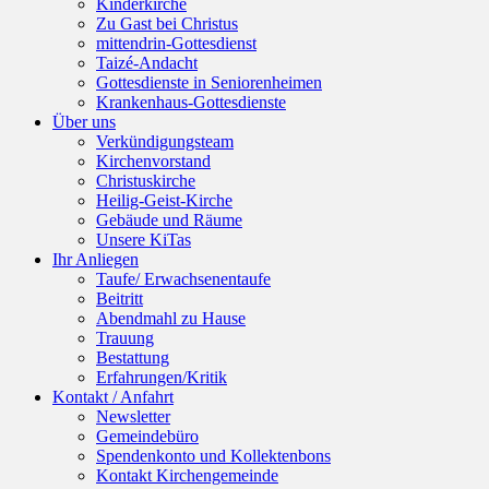
Kinderkirche
Zu Gast bei Christus
mittendrin-Gottesdienst
Taizé-Andacht
Gottesdienste in Seniorenheimen
Krankenhaus-Gottesdienste
Über uns
Verkündigungsteam
Kirchenvorstand
Christuskirche
Heilig-Geist-Kirche
Gebäude und Räume
Unsere KiTas
Ihr Anliegen
Taufe/ Erwachsenentaufe
Beitritt
Abendmahl zu Hause
Trauung
Bestattung
Erfahrungen/Kritik
Kontakt / Anfahrt
Newsletter
Gemeindebüro
Spendenkonto und Kollektenbons
Kontakt Kirchengemeinde