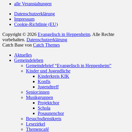
alle Veranstaltungen
Datenschutzerklärung
Impressum
Cookie-Richtlinie (EU)
Copyright © 2026
Evangelisch in Heppenheim
. Alle Rechte
vorbehalten.
Datenschutzerklärung
Catch Base von
Catch Themes
Nach
Aktuelles
oben
Gemeindeleben
scrollen
Gemeindebrief “Evangelisch in Heppenheim”
Kinder und Jugendliche
Kinderkreis KIK
Konfis
Jugendtreff
Senior:innen
Musikgruppen
Projektchor
Schola
Posaunenchor
Besuchsdienstkreis
Lesezirkel
Themencafé