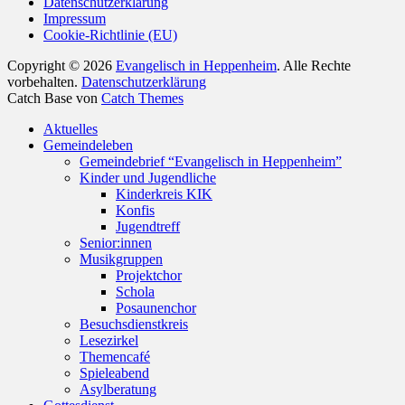
Datenschutzerklärung
Impressum
Cookie-Richtlinie (EU)
Copyright © 2026
Evangelisch in Heppenheim
. Alle Rechte
vorbehalten.
Datenschutzerklärung
Catch Base von
Catch Themes
Nach
Aktuelles
oben
Gemeindeleben
scrollen
Gemeindebrief “Evangelisch in Heppenheim”
Kinder und Jugendliche
Kinderkreis KIK
Konfis
Jugendtreff
Senior:innen
Musikgruppen
Projektchor
Schola
Posaunenchor
Besuchsdienstkreis
Lesezirkel
Themencafé
Spieleabend
Asylberatung