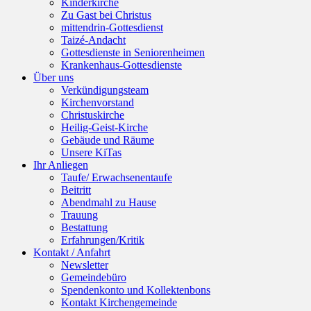
Kinderkirche
Zu Gast bei Christus
mittendrin-Gottesdienst
Taizé-Andacht
Gottesdienste in Seniorenheimen
Krankenhaus-Gottesdienste
Über uns
Verkündigungsteam
Kirchenvorstand
Christuskirche
Heilig-Geist-Kirche
Gebäude und Räume
Unsere KiTas
Ihr Anliegen
Taufe/ Erwachsenentaufe
Beitritt
Abendmahl zu Hause
Trauung
Bestattung
Erfahrungen/Kritik
Kontakt / Anfahrt
Newsletter
Gemeindebüro
Spendenkonto und Kollektenbons
Kontakt Kirchengemeinde