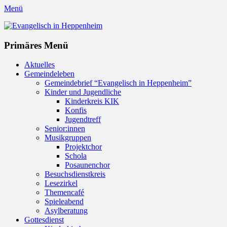
Menü
Evangelisch in Heppenheim
Evangelische Kirchengemeinde in Heppenheim/Bergstraße
Instagram
Primäres Menü
Zum
Aktuelles
Inhalt
Gemeindeleben
springen
Gemeindebrief “Evangelisch in Heppenheim”
Kinder und Jugendliche
Kinderkreis KIK
Konfis
Jugendtreff
Senior:innen
Musikgruppen
Projektchor
Schola
Posaunenchor
Besuchsdienstkreis
Lesezirkel
Themencafé
Spieleabend
Asylberatung
Gottesdienst