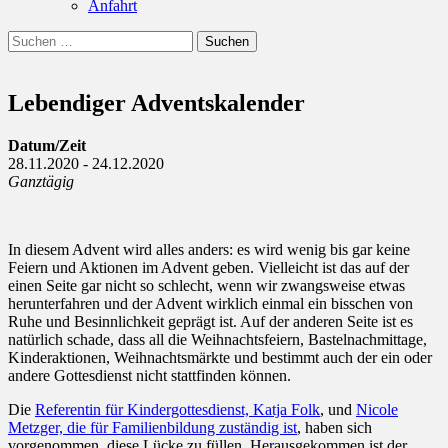
Anfahrt
Suchen
Suchen
nach:
Lebendiger Adventskalender
Datum/Zeit
28.11.2020 - 24.12.2020
Ganztägig
In diesem Advent wird alles anders: es wird wenig bis gar keine
Feiern und Aktionen im Advent geben. Vielleicht ist das auf der
einen Seite gar nicht so schlecht, wenn wir zwangsweise etwas
herunterfahren und der Advent wirklich einmal ein bisschen von
Ruhe und Besinnlichkeit geprägt ist. Auf der anderen Seite ist es
natürlich schade, dass all die Weihnachtsfeiern, Bastelnachmittage,
Kinderaktionen, Weihnachtsmärkte und bestimmt auch der ein oder
andere Gottesdienst nicht stattfinden können.
Die
Referentin für Kindergottesdienst, Katja Folk
, und
Nicole
Metzger, die für Familienbildung zuständig ist
, haben sich
vorgenommen, diese Lücke zu füllen. Herausgekommen ist der