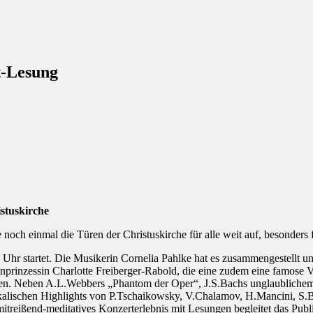
t-Lesung
stuskirche
h einmal die Türen der Christuskirche für alle weit auf, besonders fü
 Uhr startet. Die Musikerin Cornelia Pahlke hat es zusammengestellt
prinzessin Charlotte Freiberger-Rabold, die eine zudem eine famose Vi
n. Neben A.L.Webbers „Phantom der Oper“, J.S.Bachs unglaublichem 
ikalischen Highlights von P.Tschaikowsky, V.Chalamov, H.Mancini, S
reißend-meditatives Konzerterlebnis mit Lesungen begleitet das Publiku