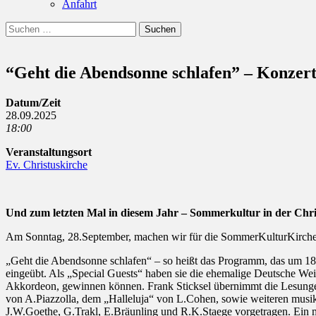
Anfahrt
Suchen
Suchen
nach:
“Geht die Abendsonne schlafen” – Konzer
Datum/Zeit
28.09.2025
18:00
Veranstaltungsort
Ev. Christuskirche
Und zum letzten Mal in diesem Jahr – Sommerkultur in der Chri
Am Sonntag, 28.September, machen wir für die SommerKulturKirche noc
„Geht die Abendsonne schlafen“ – so heißt das Programm, das um 18
eingeübt. Als „Special Guests“ haben sie die ehemalige Deutsche Wein
Akkordeon, gewinnen können. Frank Sticksel übernimmt die Lesunge
von A.Piazzolla, dem „Halleluja“ von L.Cohen, sowie weiteren mus
J.W.Goethe, G.Trakl, E.Bräunling und R.K.Staege vorgetragen. Ein mit