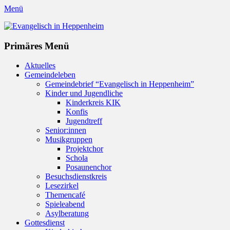
Menü
Evangelisch in Heppenheim
Evangelische Kirchengemeinde in Heppenheim/Bergstraße
Instagram
Primäres Menü
Zum
Aktuelles
Inhalt
Gemeindeleben
springen
Gemeindebrief “Evangelisch in Heppenheim”
Kinder und Jugendliche
Kinderkreis KIK
Konfis
Jugendtreff
Senior:innen
Musikgruppen
Projektchor
Schola
Posaunenchor
Besuchsdienstkreis
Lesezirkel
Themencafé
Spieleabend
Asylberatung
Gottesdienst