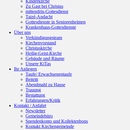
Kinderkirche
Zu Gast bei Christus
mittendrin-Gottesdienst
Taizé-Andacht
Gottesdienste in Seniorenheimen
Krankenhaus-Gottesdienste
Über uns
Verkündigungsteam
Kirchenvorstand
Christuskirche
Heilig-Geist-Kirche
Gebäude und Räume
Unsere KiTas
Ihr Anliegen
Taufe/ Erwachsenentaufe
Beitritt
Abendmahl zu Hause
Trauung
Bestattung
Erfahrungen/Kritik
Kontakt / Anfahrt
Newsletter
Gemeindebüro
Spendenkonto und Kollektenbons
Kontakt Kirchengemeinde