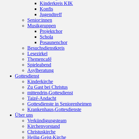
Kinderkreis KIK
Konfis
Jugendtreff
Senior:innen
Musikgruppen
Projektchor
Schola
Posaunenchor
Besuchsdienstkreis
Lesezirkel
Themencafé
Spieleabend
Asylberatung
Gottesdienst
Kinderkirche
Zu Gast bei Christus
mittendrin-Gottesdienst
Taizé-Andacht
Gottesdienste in Seniorenheimen
Krankenhaus-Gottesdienste
Über uns
Verkündigungsteam
Kirchenvorstand
Christuskirche
Heilig-Geist-Kirche