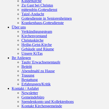
Kinderkirche
Zu Gast bei Christus
mittendrin-Gottesdienst
Taizé-Andacht
Gottesdienste in Seniorenheimen
Krankenhaus-Gottesdienste
Über uns
Verkündigungsteam
Kirchenvorstand
Christuskirche
Heilig-Geist-Kirche
Gebäude und Räume
Unsere KiTas
Ihr Anliegen
Taufe/ Erwachsenentaufe
Beitritt
Abendmahl zu Hause
Trauung
Bestattung
Erfahrungen/Kritik
Kontakt / Anfahrt
Newsletter
Gemeindebüro
Spendenkonto und Kollektenbons
Kontakt Kirchengemeinde