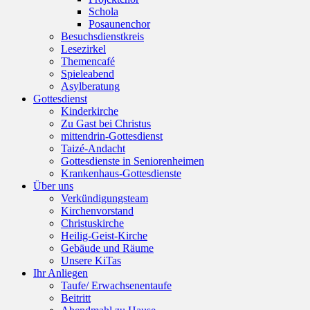
Schola
Posaunenchor
Besuchsdienstkreis
Lesezirkel
Themencafé
Spieleabend
Asylberatung
Gottesdienst
Kinderkirche
Zu Gast bei Christus
mittendrin-Gottesdienst
Taizé-Andacht
Gottesdienste in Seniorenheimen
Krankenhaus-Gottesdienste
Über uns
Verkündigungsteam
Kirchenvorstand
Christuskirche
Heilig-Geist-Kirche
Gebäude und Räume
Unsere KiTas
Ihr Anliegen
Taufe/ Erwachsenentaufe
Beitritt