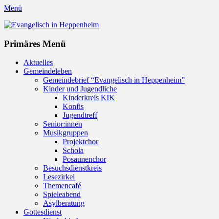
Menü
Evangelisch in Heppenheim
Evangelische Kirchengemeinde in Heppenheim/Bergstraße
Instagram
Primäres Menü
Zum
Aktuelles
Inhalt
Gemeindeleben
springen
Gemeindebrief “Evangelisch in Heppenheim”
Kinder und Jugendliche
Kinderkreis KIK
Konfis
Jugendtreff
Senior:innen
Musikgruppen
Projektchor
Schola
Posaunenchor
Besuchsdienstkreis
Lesezirkel
Themencafé
Spieleabend
Asylberatung
Gottesdienst