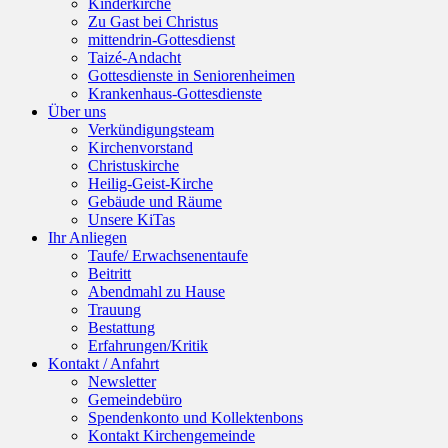
Kinderkirche
Zu Gast bei Christus
mittendrin-Gottesdienst
Taizé-Andacht
Gottesdienste in Seniorenheimen
Krankenhaus-Gottesdienste
Über uns
Verkündigungsteam
Kirchenvorstand
Christuskirche
Heilig-Geist-Kirche
Gebäude und Räume
Unsere KiTas
Ihr Anliegen
Taufe/ Erwachsenentaufe
Beitritt
Abendmahl zu Hause
Trauung
Bestattung
Erfahrungen/Kritik
Kontakt / Anfahrt
Newsletter
Gemeindebüro
Spendenkonto und Kollektenbons
Kontakt Kirchengemeinde