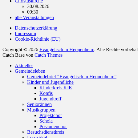
Christuskirche
30.08.2026
09:30
alle Veranstaltungen
Datenschutzerklärung
Impressum
Cookie-Richtlinie (EU)
Copyright © 2026
Evangelisch in Heppenheim
. Alle Rechte vorbeha
Catch Base von
Catch Themes
Nach
Aktuelles
oben
Gemeindeleben
scrollen
Gemeindebrief “Evangelisch in Heppenheim”
Kinder und Jugendliche
Kinderkreis KIK
Konfis
Jugendtreff
Senior:innen
Musikgruppen
Projektchor
Schola
Posaunenchor
Besuchsdienstkreis
Lesezirkel