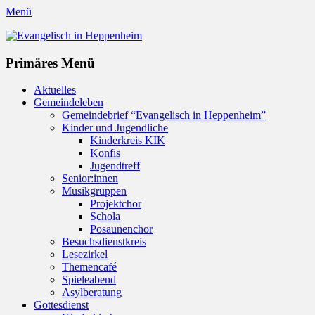
Menü
Evangelisch in Heppenheim
Evangelische Kirchengemeinde in Heppenheim/Bergstraße
Instagram
Primäres Menü
Zum
Aktuelles
Inhalt
Gemeindeleben
springen
Gemeindebrief “Evangelisch in Heppenheim”
Kinder und Jugendliche
Kinderkreis KIK
Konfis
Jugendtreff
Senior:innen
Musikgruppen
Projektchor
Schola
Posaunenchor
Besuchsdienstkreis
Lesezirkel
Themencafé
Spieleabend
Asylberatung
Gottesdienst