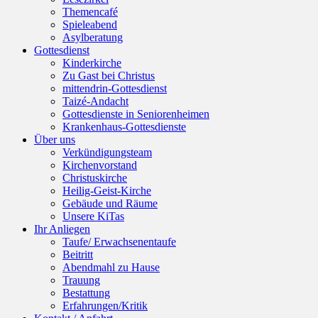
Themencafé
Spieleabend
Asylberatung
Gottesdienst
Kinderkirche
Zu Gast bei Christus
mittendrin-Gottesdienst
Taizé-Andacht
Gottesdienste in Seniorenheimen
Krankenhaus-Gottesdienste
Über uns
Verkündigungsteam
Kirchenvorstand
Christuskirche
Heilig-Geist-Kirche
Gebäude und Räume
Unsere KiTas
Ihr Anliegen
Taufe/ Erwachsenentaufe
Beitritt
Abendmahl zu Hause
Trauung
Bestattung
Erfahrungen/Kritik