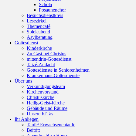
Schola
Posaunenchor
Besuchsdienstkreis
Lesezirkel
Themencafé
Spieleabend
Asylberatung
Gottesdienst
Kinderkirche
Zu Gast bei Christus
mittendrin-Gottesdienst
Taizé-Andacht
Gottesdienste in Seniorenheimen
Krankenhaus-Gottesdienste
Über uns
Verkündigungsteam
Kirchenvorstand
Christuskirche
Heilig-Geist-Kirche
Gebäude und Räume
Unsere KiTas
Ihr Anliegen
Taufe/ Erwachsenentaufe
Beitritt
Abendmahl zu Hause