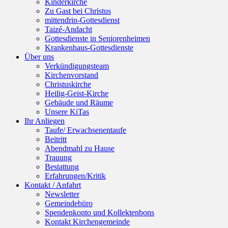
Kinderkirche
Zu Gast bei Christus
mittendrin-Gottesdienst
Taizé-Andacht
Gottesdienste in Seniorenheimen
Krankenhaus-Gottesdienste
Über uns
Verkündigungsteam
Kirchenvorstand
Christuskirche
Heilig-Geist-Kirche
Gebäude und Räume
Unsere KiTas
Ihr Anliegen
Taufe/ Erwachsenentaufe
Beitritt
Abendmahl zu Hause
Trauung
Bestattung
Erfahrungen/Kritik
Kontakt / Anfahrt
Newsletter
Gemeindebüro
Spendenkonto und Kollektenbons
Kontakt Kirchengemeinde