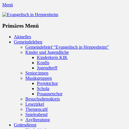
Menü
Evangelisch in Heppenheim
Evangelische Kirchengemeinde in Heppenheim/Bergstraße
Instagram
Primäres Menü
Zum
Aktuelles
Inhalt
Gemeindeleben
springen
Gemeindebrief “Evangelisch in Heppenheim”
Kinder und Jugendliche
Kinderkreis KIK
Konfis
Jugendtreff
Senior:innen
Musikgruppen
Projektchor
Schola
Posaunenchor
Besuchsdienstkreis
Lesezirkel
Themencafé
Spieleabend
Asylberatung
Gottesdienst