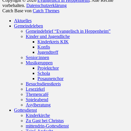
Copyright © 2026
Evangelisch in Heppenheim
. Alle Rechte
vorbehalten.
Datenschutzerklärung
Catch Base von
Catch Themes
Nach
Aktuelles
oben
Gemeindeleben
scrollen
Gemeindebrief “Evangelisch in Heppenheim”
Kinder und Jugendliche
Kinderkreis KIK
Konfis
Jugendtreff
Senior:innen
Musikgruppen
Projektchor
Schola
Posaunenchor
Besuchsdienstkreis
Lesezirkel
Themencafé
Spieleabend
Asylberatung
Gottesdienst
Kinderkirche
Zu Gast bei Christus
mittendrin-Gottesdienst