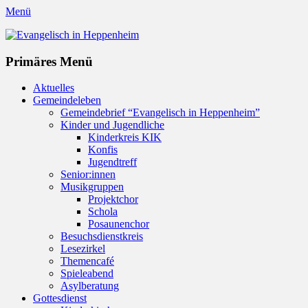
Menü
Evangelisch in Heppenheim
Evangelische Kirchengemeinde in Heppenheim/Bergstraße
Instagram
Primäres Menü
Zum
Aktuelles
Inhalt
Gemeindeleben
springen
Gemeindebrief “Evangelisch in Heppenheim”
Kinder und Jugendliche
Kinderkreis KIK
Konfis
Jugendtreff
Senior:innen
Musikgruppen
Projektchor
Schola
Posaunenchor
Besuchsdienstkreis
Lesezirkel
Themencafé
Spieleabend
Asylberatung
Gottesdienst