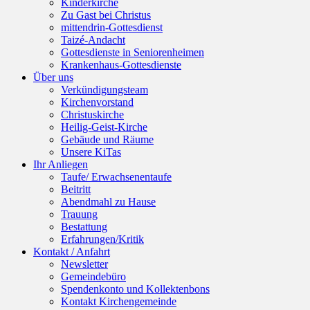
Kinderkirche
Zu Gast bei Christus
mittendrin-Gottesdienst
Taizé-Andacht
Gottesdienste in Seniorenheimen
Krankenhaus-Gottesdienste
Über uns
Verkündigungsteam
Kirchenvorstand
Christuskirche
Heilig-Geist-Kirche
Gebäude und Räume
Unsere KiTas
Ihr Anliegen
Taufe/ Erwachsenentaufe
Beitritt
Abendmahl zu Hause
Trauung
Bestattung
Erfahrungen/Kritik
Kontakt / Anfahrt
Newsletter
Gemeindebüro
Spendenkonto und Kollektenbons
Kontakt Kirchengemeinde