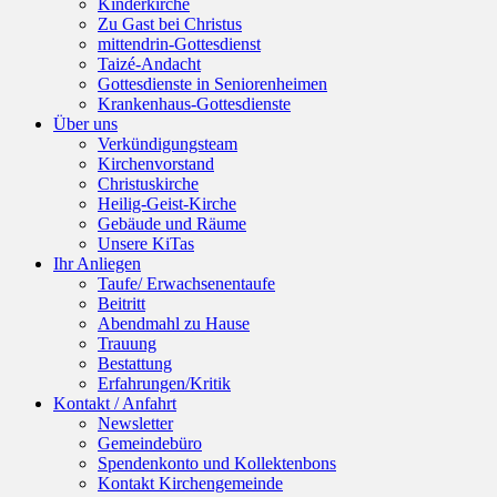
Kinderkirche
Zu Gast bei Christus
mittendrin-Gottesdienst
Taizé-Andacht
Gottesdienste in Seniorenheimen
Krankenhaus-Gottesdienste
Über uns
Verkündigungsteam
Kirchenvorstand
Christuskirche
Heilig-Geist-Kirche
Gebäude und Räume
Unsere KiTas
Ihr Anliegen
Taufe/ Erwachsenentaufe
Beitritt
Abendmahl zu Hause
Trauung
Bestattung
Erfahrungen/Kritik
Kontakt / Anfahrt
Newsletter
Gemeindebüro
Spendenkonto und Kollektenbons
Kontakt Kirchengemeinde