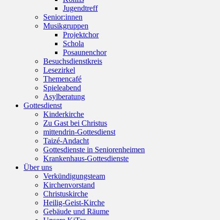
Jugendtreff
Senior:innen
Musikgruppen
Projektchor
Schola
Posaunenchor
Besuchsdienstkreis
Lesezirkel
Themencafé
Spieleabend
Asylberatung
Gottesdienst
Kinderkirche
Zu Gast bei Christus
mittendrin-Gottesdienst
Taizé-Andacht
Gottesdienste in Seniorenheimen
Krankenhaus-Gottesdienste
Über uns
Verkündigungsteam
Kirchenvorstand
Christuskirche
Heilig-Geist-Kirche
Gebäude und Räume