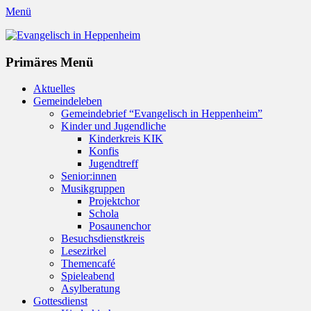
Menü
Evangelisch in Heppenheim
Evangelische Kirchengemeinde in Heppenheim/Bergstraße
Instagram
Primäres Menü
Zum
Aktuelles
Inhalt
Gemeindeleben
springen
Gemeindebrief “Evangelisch in Heppenheim”
Kinder und Jugendliche
Kinderkreis KIK
Konfis
Jugendtreff
Senior:innen
Musikgruppen
Projektchor
Schola
Posaunenchor
Besuchsdienstkreis
Lesezirkel
Themencafé
Spieleabend
Asylberatung
Gottesdienst