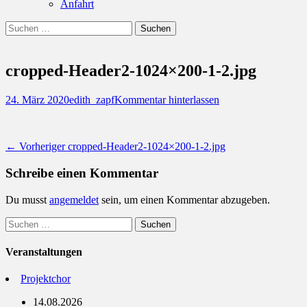
Anfahrt
Suchen
Suchen
nach:
cropped-Header2-1024×200-1-2.jpg
Posted
Autor
24. März 2020
edith_zapf
Kommentar hinterlassen
on
Beitragsnavigation
Vorheriger
← Vorheriger
cropped-Header2-1024×200-1-2.jpg
Beitrag:
Schreibe einen Kommentar
Du musst
angemeldet
sein, um einen Kommentar abzugeben.
Suchen
nach:
Veranstaltungen
Projektchor
14.08.2026