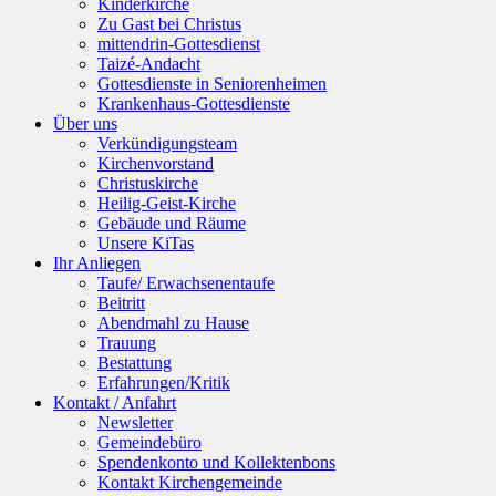
Kinderkirche
Zu Gast bei Christus
mittendrin-Gottesdienst
Taizé-Andacht
Gottesdienste in Seniorenheimen
Krankenhaus-Gottesdienste
Über uns
Verkündigungsteam
Kirchenvorstand
Christuskirche
Heilig-Geist-Kirche
Gebäude und Räume
Unsere KiTas
Ihr Anliegen
Taufe/ Erwachsenentaufe
Beitritt
Abendmahl zu Hause
Trauung
Bestattung
Erfahrungen/Kritik
Kontakt / Anfahrt
Newsletter
Gemeindebüro
Spendenkonto und Kollektenbons
Kontakt Kirchengemeinde