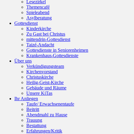
Lesezirkel
Themencafé
Spieleabend
Asylberatung
Gottesdienst
Kinderkirche
Zu Gast bei Christus
mittendrin-Gottesdienst
Taizé-Andacht
Gottesdienste in Seniorenheimen
Krankenhaus-Gottesdienste
Über uns
Verkündigungsteam
Kirchenvorstand
Christuskirche
Heilig-Geist-Kirche
Gebäude und Räume
Unsere KiTas
Ihr Anliegen
Taufe/ Erwachsenentaufe
Beitritt
Abendmahl zu Hause
Trauung
Bestattung
Erfahrungen/Kritik