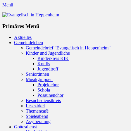
Menü
Evangelisch in Heppenheim
Evangelische Kirchengemeinde in Heppenheim/Bergstraße
Instagram
Primäres Menü
Zum
Aktuelles
Inhalt
Gemeindeleben
springen
Gemeindebrief “Evangelisch in Heppenheim”
Kinder und Jugendliche
Kinderkreis KIK
Konfis
Jugendtreff
Senior:innen
Musikgruppen
Projektchor
Schola
Posaunenchor
Besuchsdienstkreis
Lesezirkel
Themencafé
Spieleabend
Asylberatung
Gottesdienst