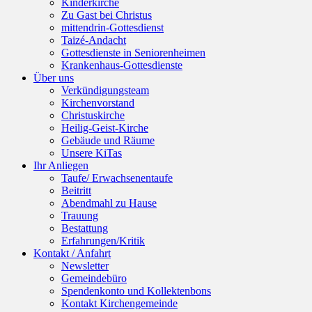
Kinderkirche
Zu Gast bei Christus
mittendrin-Gottesdienst
Taizé-Andacht
Gottesdienste in Seniorenheimen
Krankenhaus-Gottesdienste
Über uns
Verkündigungsteam
Kirchenvorstand
Christuskirche
Heilig-Geist-Kirche
Gebäude und Räume
Unsere KiTas
Ihr Anliegen
Taufe/ Erwachsenentaufe
Beitritt
Abendmahl zu Hause
Trauung
Bestattung
Erfahrungen/Kritik
Kontakt / Anfahrt
Newsletter
Gemeindebüro
Spendenkonto und Kollektenbons
Kontakt Kirchengemeinde