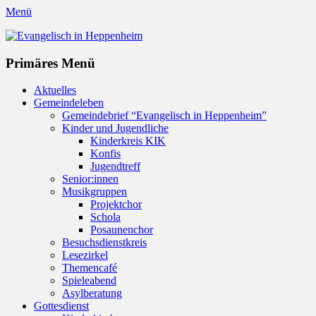
Menü
Evangelisch in Heppenheim
Evangelische Kirchengemeinde in Heppenheim/Bergstraße
Instagram
Primäres Menü
Zum
Aktuelles
Inhalt
Gemeindeleben
springen
Gemeindebrief “Evangelisch in Heppenheim”
Kinder und Jugendliche
Kinderkreis KIK
Konfis
Jugendtreff
Senior:innen
Musikgruppen
Projektchor
Schola
Posaunenchor
Besuchsdienstkreis
Lesezirkel
Themencafé
Spieleabend
Asylberatung
Gottesdienst