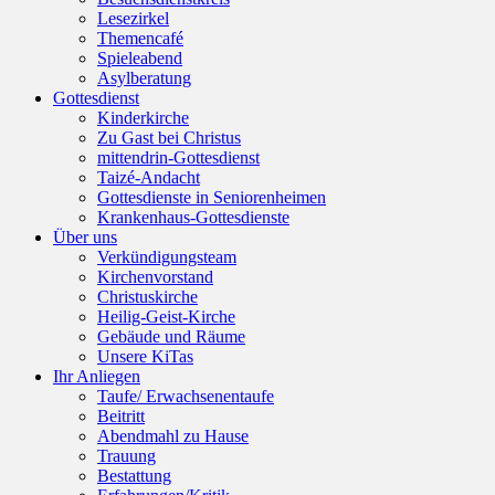
Lesezirkel
Themencafé
Spieleabend
Asylberatung
Gottesdienst
Kinderkirche
Zu Gast bei Christus
mittendrin-Gottesdienst
Taizé-Andacht
Gottesdienste in Seniorenheimen
Krankenhaus-Gottesdienste
Über uns
Verkündigungsteam
Kirchenvorstand
Christuskirche
Heilig-Geist-Kirche
Gebäude und Räume
Unsere KiTas
Ihr Anliegen
Taufe/ Erwachsenentaufe
Beitritt
Abendmahl zu Hause
Trauung
Bestattung