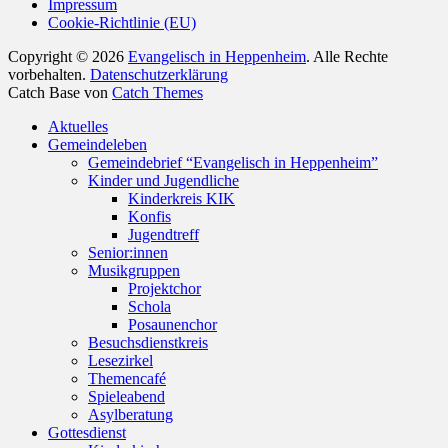
Impressum
Cookie-Richtlinie (EU)
Copyright © 2026
Evangelisch in Heppenheim
. Alle Rechte
vorbehalten.
Datenschutzerklärung
Catch Base von
Catch Themes
Nach
Aktuelles
oben
Gemeindeleben
scrollen
Gemeindebrief “Evangelisch in Heppenheim”
Kinder und Jugendliche
Kinderkreis KIK
Konfis
Jugendtreff
Senior:innen
Musikgruppen
Projektchor
Schola
Posaunenchor
Besuchsdienstkreis
Lesezirkel
Themencafé
Spieleabend
Asylberatung
Gottesdienst