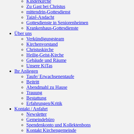
Kinderkirche
Zu Gast bei Christus
mittendrin-Gottesdienst
Taizé-Andacht
Gottesdienste in Seniorenheimen
Krankenhaus-Gottesdienste
Über uns
Verkündigungsteam
Kirchenvorstand
Christuskirche
Heilig-Geist-Kirche
Gebäude und Räume
Unsere KiTas
Ihr Anliegen
Taufe/ Erwachsenentaufe
Beitritt
Abendmahl zu Hause
Trauung
Bestattung
Erfahrungen/Kritik
Kontakt / Anfahrt
Newsletter
Gemeindebüro
Spendenkonto und Kollektenbons
Kontakt Kirchengemeinde