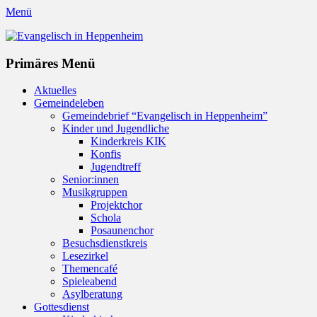
Menü
Evangelisch in Heppenheim
Evangelische Kirchengemeinde in Heppenheim/Bergstraße
Instagram
Primäres Menü
Zum
Aktuelles
Inhalt
Gemeindeleben
springen
Gemeindebrief “Evangelisch in Heppenheim”
Kinder und Jugendliche
Kinderkreis KIK
Konfis
Jugendtreff
Senior:innen
Musikgruppen
Projektchor
Schola
Posaunenchor
Besuchsdienstkreis
Lesezirkel
Themencafé
Spieleabend
Asylberatung
Gottesdienst