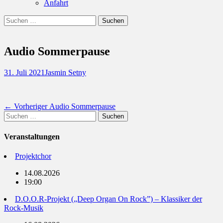
Anfahrt
Suchen
Suchen
nach:
Audio Sommerpause
Posted
Autor
31. Juli 2021
Jasmin Setny
on
Beitragsnavigation
Vorheriger
← Vorheriger
Audio Sommerpause
Suchen
Beitrag:
nach:
Veranstaltungen
Projektchor
14.08.2026
19:00
D.O.O.R-Projekt („Deep Organ On Rock”) – Klassiker der
Rock-Musik