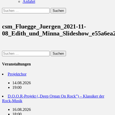
Anfahrt
Suchen
Suchen
nach:
csm_Fluegge_Juergen_2021-11-
08_Edith_und_Minna_Slideshow_e55a6ea2
Suchen
nach:
Veranstaltungen
Projektchor
14.08.2026
19:00
D.O.O.R-Projekt („Deep Organ On Rock”) – Klassiker der
Rock-Musik
16.08.2026
18:00