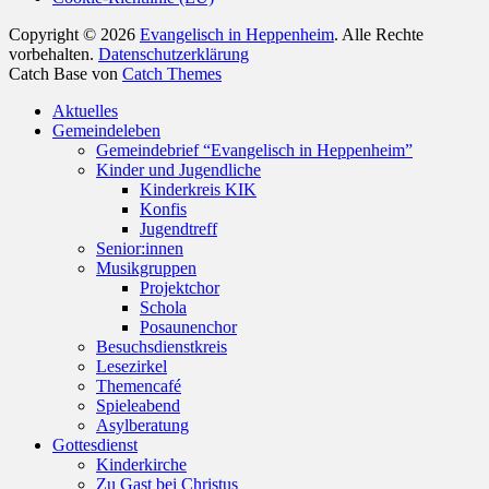
Copyright © 2026
Evangelisch in Heppenheim
. Alle Rechte
vorbehalten.
Datenschutzerklärung
Catch Base von
Catch Themes
Nach
Aktuelles
oben
Gemeindeleben
scrollen
Gemeindebrief “Evangelisch in Heppenheim”
Kinder und Jugendliche
Kinderkreis KIK
Konfis
Jugendtreff
Senior:innen
Musikgruppen
Projektchor
Schola
Posaunenchor
Besuchsdienstkreis
Lesezirkel
Themencafé
Spieleabend
Asylberatung
Gottesdienst
Kinderkirche
Zu Gast bei Christus