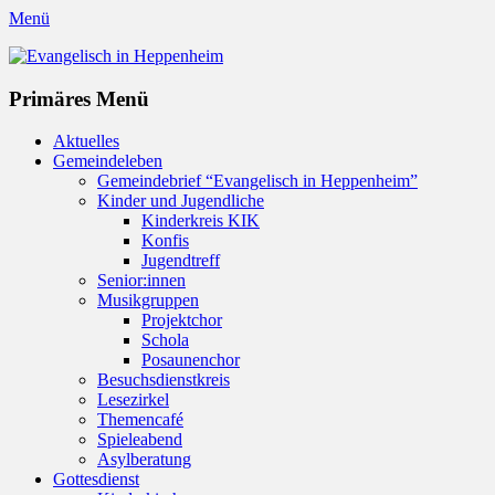
Menü
Evangelisch in Heppenheim
Evangelische Kirchengemeinde in Heppenheim/Bergstraße
Instagram
Primäres Menü
Zum
Aktuelles
Inhalt
Gemeindeleben
springen
Gemeindebrief “Evangelisch in Heppenheim”
Kinder und Jugendliche
Kinderkreis KIK
Konfis
Jugendtreff
Senior:innen
Musikgruppen
Projektchor
Schola
Posaunenchor
Besuchsdienstkreis
Lesezirkel
Themencafé
Spieleabend
Asylberatung
Gottesdienst