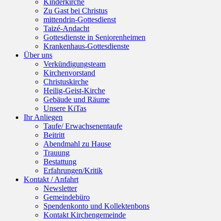
Kinderkirche
Zu Gast bei Christus
mittendrin-Gottesdienst
Taizé-Andacht
Gottesdienste in Seniorenheimen
Krankenhaus-Gottesdienste
Über uns
Verkündigungsteam
Kirchenvorstand
Christuskirche
Heilig-Geist-Kirche
Gebäude und Räume
Unsere KiTas
Ihr Anliegen
Taufe/ Erwachsenentaufe
Beitritt
Abendmahl zu Hause
Trauung
Bestattung
Erfahrungen/Kritik
Kontakt / Anfahrt
Newsletter
Gemeindebüro
Spendenkonto und Kollektenbons
Kontakt Kirchengemeinde