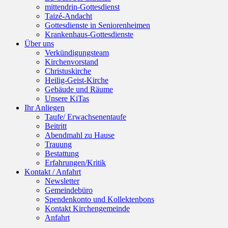
mittendrin-Gottesdienst
Taizé-Andacht
Gottesdienste in Seniorenheimen
Krankenhaus-Gottesdienste
Über uns
Verkündigungsteam
Kirchenvorstand
Christuskirche
Heilig-Geist-Kirche
Gebäude und Räume
Unsere KiTas
Ihr Anliegen
Taufe/ Erwachsenentaufe
Beitritt
Abendmahl zu Hause
Trauung
Bestattung
Erfahrungen/Kritik
Kontakt / Anfahrt
Newsletter
Gemeindebüro
Spendenkonto und Kollektenbons
Kontakt Kirchengemeinde
Anfahrt