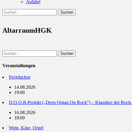
Anfahrt
Suchen
Suchen
nach:
AltarraumHGK
Suchen
nach:
Veranstaltungen
Projektchor
14.08.2026
19:00
D.O.O.R-Projekt („Deep Organ On Rock”) – Klassiker der Rock
16.08.2026
18:00
Wein, Käse, Orgel