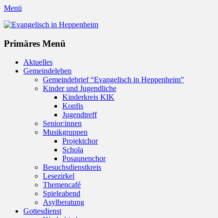
Menü
Evangelisch in Heppenheim
Evangelische Kirchengemeinde in Heppenheim/Bergstraße
Instagram
Primäres Menü
Zum
Aktuelles
Inhalt
Gemeindeleben
springen
Gemeindebrief “Evangelisch in Heppenheim”
Kinder und Jugendliche
Kinderkreis KIK
Konfis
Jugendtreff
Senior:innen
Musikgruppen
Projektchor
Schola
Posaunenchor
Besuchsdienstkreis
Lesezirkel
Themencafé
Spieleabend
Asylberatung
Gottesdienst