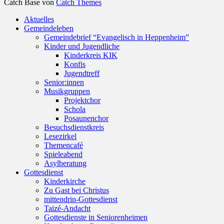
Catch Base von
Catch Themes
Nach
Aktuelles
oben
Gemeindeleben
scrollen
Gemeindebrief “Evangelisch in Heppenheim”
Kinder und Jugendliche
Kinderkreis KIK
Konfis
Jugendtreff
Senior:innen
Musikgruppen
Projektchor
Schola
Posaunenchor
Besuchsdienstkreis
Lesezirkel
Themencafé
Spieleabend
Asylberatung
Gottesdienst
Kinderkirche
Zu Gast bei Christus
mittendrin-Gottesdienst
Taizé-Andacht
Gottesdienste in Seniorenheimen