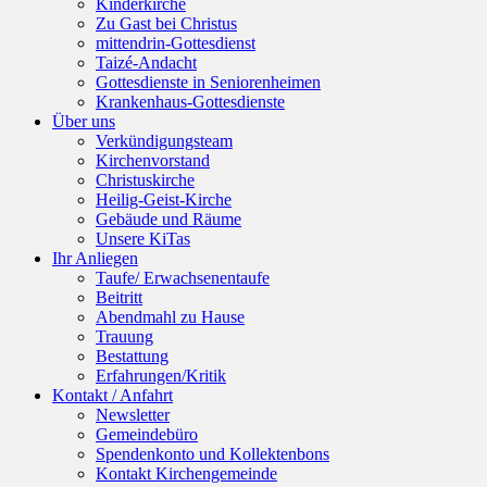
Kinderkirche
Zu Gast bei Christus
mittendrin-Gottesdienst
Taizé-Andacht
Gottesdienste in Seniorenheimen
Krankenhaus-Gottesdienste
Über uns
Verkündigungsteam
Kirchenvorstand
Christuskirche
Heilig-Geist-Kirche
Gebäude und Räume
Unsere KiTas
Ihr Anliegen
Taufe/ Erwachsenentaufe
Beitritt
Abendmahl zu Hause
Trauung
Bestattung
Erfahrungen/Kritik
Kontakt / Anfahrt
Newsletter
Gemeindebüro
Spendenkonto und Kollektenbons
Kontakt Kirchengemeinde