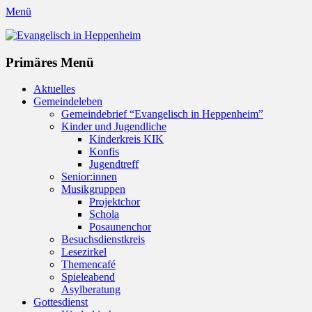
Menü
Evangelisch in Heppenheim
Evangelische Kirchengemeinde in Heppenheim/Bergstraße
Instagram
Primäres Menü
Zum
Aktuelles
Inhalt
Gemeindeleben
springen
Gemeindebrief “Evangelisch in Heppenheim”
Kinder und Jugendliche
Kinderkreis KIK
Konfis
Jugendtreff
Senior:innen
Musikgruppen
Projektchor
Schola
Posaunenchor
Besuchsdienstkreis
Lesezirkel
Themencafé
Spieleabend
Asylberatung
Gottesdienst