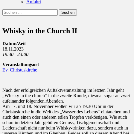
Anfahrt
Suchen
Suchen
nach:
Whisky in the Church II
Datum/Zeit
18.11.2023
19:30 - 23:00
Veranstaltungsort
Ev. Christuskirche
Nach der erfolgreichen Auftaktveranstaltung im letzten Jahr geht
„Whisky in the church“ in die zweite Runde, diesmal sogar an zwei
aufeinander folgenden Abenden.
Am 17. und 18. November wollen wir ab 19.30 Uhr in der
Christuskirche in die Welt des „Wasser des Lebens“ eintauchen und
auch den einen oder anderen edlen Tropfen verköstigen. Wie auch
schon im letzten Jahr gehören Genuss, Tischgemeinschaft und
Leidenschaft nicht nur beim Whisky-trinken dazu, sondern auch in
unseren Kirchen und im Glauben. Beides soll an diesem Abend bei