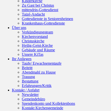
Kinderkirche
Zu Gast bei Christus
mittendrin-Gottesdienst
Taizé-Andacht
Gottesdienste in Seniorenheimen
Krankenhaus-Gottesdienste
Über uns
Verkündigungsteam
Kirchenvorstand
Christuskirche
Heilig-Geist-Kirche
Gebäude und Räume
Unsere KiTas
Ihr Anliegen
Taufe/ Erwachsenentaufe
Beitritt
Abendmahl zu Hause
Trauung
Bestattung
Erfahrungen/Kritik
Kontakt / Anfahrt
Newsletter
Gemeindebüro
Spendenkonto und Kollektenbons
Kontakt Kirchengemeinde