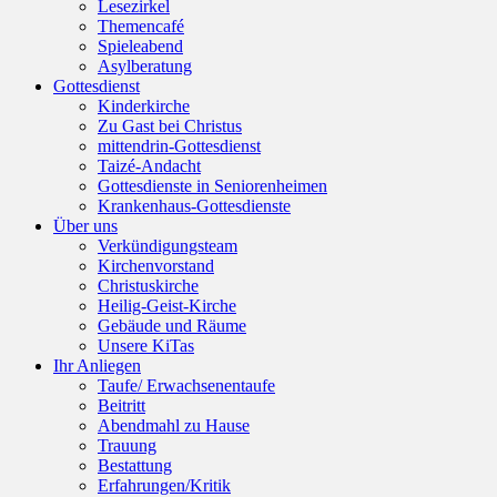
Lesezirkel
Themencafé
Spieleabend
Asylberatung
Gottesdienst
Kinderkirche
Zu Gast bei Christus
mittendrin-Gottesdienst
Taizé-Andacht
Gottesdienste in Seniorenheimen
Krankenhaus-Gottesdienste
Über uns
Verkündigungsteam
Kirchenvorstand
Christuskirche
Heilig-Geist-Kirche
Gebäude und Räume
Unsere KiTas
Ihr Anliegen
Taufe/ Erwachsenentaufe
Beitritt
Abendmahl zu Hause
Trauung
Bestattung
Erfahrungen/Kritik