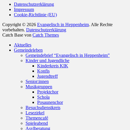
Datenschutzerklärung
Impressum
Cookie-Richtlinie (EU)
Copyright © 2026
Evangelisch in Heppenheim
. Alle Rechte
vorbehalten.
Datenschutzerklärung
Catch Base von
Catch Themes
Nach
Aktuelles
oben
Gemeindeleben
scrollen
Gemeindebrief “Evangelisch in Heppenheim”
Kinder und Jugendliche
Kinderkreis KIK
Konfis
Jugendtreff
Senior:innen
Musikgruppen
Projektchor
Schola
Posaunenchor
Besuchsdienstkreis
Lesezirkel
Themencafé
Spieleabend
Asylberatung