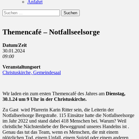
Anfahrt
Suchen
Suchen
nach:
Themencafé – Notfallseelsorge
Datum/Zeit
30.01.2024
09:00
Veranstaltungsort
Christuskirche, Gemeindesaal
Wir laden ein zum ersten Themencafé des Jahres am
Dienstag,
30.1.24 um 9 Uhr in der Christuskirche.
Zu Gast wird Pfarrerin Karin Ritter sein, die Leiterin der
Notfallseelsorge Bergstraße. 115 Einsätze hatte die Notfallseelsorge
im Jahr 2022 und stand dabei 418 Menschen bei. Warum? Weil
christliche Nächstenliebe der Beweggrund unseres Handelns ist .
Genau das tut das Team, wenn es Menschen, die mit einem
plötzlichen Tod, einem Unfall, einem Suizid oder einem anderen