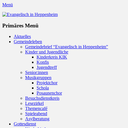
Menü
Evangelisch in Heppenheim
Evangelische Kirchengemeinde in Heppenheim/Bergstraße
Instagram
Primäres Menü
Zum
Aktuelles
Inhalt
Gemeindeleben
springen
Gemeindebrief “Evangelisch in Heppenheim”
Kinder und Jugendliche
Kinderkreis KIK
Konfis
Jugendtreff
Senior:innen
Musikgruppen
Projektchor
Schola
Posaunenchor
Besuchsdienstkreis
Lesezirkel
Themencafé
Spieleabend
Asylberatung
Gottesdienst