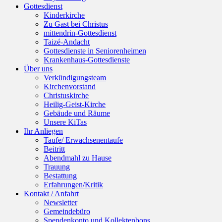
Gottesdienst
Kinderkirche
Zu Gast bei Christus
mittendrin-Gottesdienst
Taizé-Andacht
Gottesdienste in Seniorenheimen
Krankenhaus-Gottesdienste
Über uns
Verkündigungsteam
Kirchenvorstand
Christuskirche
Heilig-Geist-Kirche
Gebäude und Räume
Unsere KiTas
Ihr Anliegen
Taufe/ Erwachsenentaufe
Beitritt
Abendmahl zu Hause
Trauung
Bestattung
Erfahrungen/Kritik
Kontakt / Anfahrt
Newsletter
Gemeindebüro
Spendenkonto und Kollektenbons