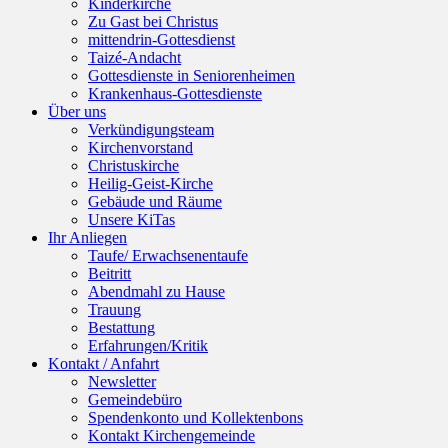
Kinderkirche
Zu Gast bei Christus
mittendrin-Gottesdienst
Taizé-Andacht
Gottesdienste in Seniorenheimen
Krankenhaus-Gottesdienste
Über uns
Verkündigungsteam
Kirchenvorstand
Christuskirche
Heilig-Geist-Kirche
Gebäude und Räume
Unsere KiTas
Ihr Anliegen
Taufe/ Erwachsenentaufe
Beitritt
Abendmahl zu Hause
Trauung
Bestattung
Erfahrungen/Kritik
Kontakt / Anfahrt
Newsletter
Gemeindebüro
Spendenkonto und Kollektenbons
Kontakt Kirchengemeinde