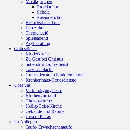
Musikgruppen
Projektchor
Schola
Posaunenchor
Besuchsdienstkreis
Lesezirkel
Themencafé
Spieleabend
Asylberatung
Gottesdienst
Kinderkirche
Zu Gast bei Christus
mittendrin-Gottesdienst
Taizé-Andacht
Gottesdienste in Seniorenheimen
Krankenhaus-Gottesdienste
Über uns
Verkündigungsteam
Kirchenvorstand
Christuskirche
Heilig-Geist-Kirche
Gebäude und Räume
Unsere KiTas
Ihr Anliegen
Taufe/ Erwachsenentaufe