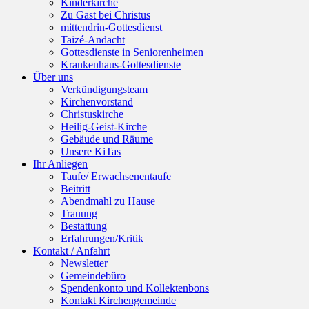
Kinderkirche
Zu Gast bei Christus
mittendrin-Gottesdienst
Taizé-Andacht
Gottesdienste in Seniorenheimen
Krankenhaus-Gottesdienste
Über uns
Verkündigungsteam
Kirchenvorstand
Christuskirche
Heilig-Geist-Kirche
Gebäude und Räume
Unsere KiTas
Ihr Anliegen
Taufe/ Erwachsenentaufe
Beitritt
Abendmahl zu Hause
Trauung
Bestattung
Erfahrungen/Kritik
Kontakt / Anfahrt
Newsletter
Gemeindebüro
Spendenkonto und Kollektenbons
Kontakt Kirchengemeinde