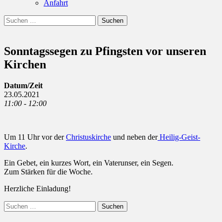
Anfahrt
Suchen
Suchen
nach:
Sonntagssegen zu Pfingsten vor unseren
Kirchen
Datum/Zeit
23.05.2021
11:00 - 12:00
Um 11 Uhr vor der
Christuskirche
und neben der
Heilig-Geist-
Kirche
.
Ein Gebet, ein kurzes Wort, ein Vaterunser, ein Segen.
Zum Stärken für die Woche.
Herzliche Einladung!
Suchen
nach: