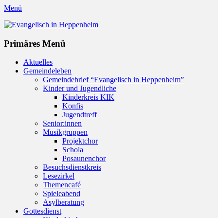
Menü
Evangelisch in Heppenheim
Evangelische Kirchengemeinde in Heppenheim/Bergstraße
Instagram
Primäres Menü
Zum
Aktuelles
Inhalt
Gemeindeleben
springen
Gemeindebrief “Evangelisch in Heppenheim”
Kinder und Jugendliche
Kinderkreis KIK
Konfis
Jugendtreff
Senior:innen
Musikgruppen
Projektchor
Schola
Posaunenchor
Besuchsdienstkreis
Lesezirkel
Themencafé
Spieleabend
Asylberatung
Gottesdienst