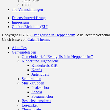
29.08.2026
10:00
alle Veranstaltungen
Datenschutzerklärung
Impressum
Cookie-Richtlinie (EU)
Copyright © 2026
Evangelisch in Heppenheim
. Alle Rechte vorbeha
Catch Base von
Catch Themes
Nach
Aktuelles
oben
Gemeindeleben
scrollen
Gemeindebrief “Evangelisch in Heppenheim”
Kinder und Jugendliche
Kinderkreis KIK
Konfis
Jugendtreff
Senior:innen
Musikgruppen
Projektchor
Schola
Posaunenchor
Besuchsdienstkreis
Lesezirkel
Themencafé