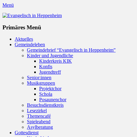
Menü
Evangelisch in Heppenheim
Evangelische Kirchengemeinde in Heppenheim/Bergstraße
Instagram
Primäres Menü
Zum
Aktuelles
Inhalt
Gemeindeleben
springen
Gemeindebrief “Evangelisch in Heppenheim”
Kinder und Jugendliche
Kinderkreis KIK
Konfis
Jugendtreff
Senior:innen
Musikgruppen
Projektchor
Schola
Posaunenchor
Besuchsdienstkreis
Lesezirkel
Themencafé
Spieleabend
Asylberatung
Gottesdienst