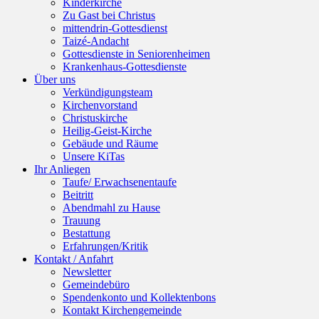
Kinderkirche
Zu Gast bei Christus
mittendrin-Gottesdienst
Taizé-Andacht
Gottesdienste in Seniorenheimen
Krankenhaus-Gottesdienste
Über uns
Verkündigungsteam
Kirchenvorstand
Christuskirche
Heilig-Geist-Kirche
Gebäude und Räume
Unsere KiTas
Ihr Anliegen
Taufe/ Erwachsenentaufe
Beitritt
Abendmahl zu Hause
Trauung
Bestattung
Erfahrungen/Kritik
Kontakt / Anfahrt
Newsletter
Gemeindebüro
Spendenkonto und Kollektenbons
Kontakt Kirchengemeinde