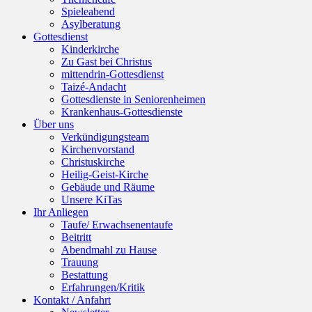
Spieleabend
Asylberatung
Gottesdienst
Kinderkirche
Zu Gast bei Christus
mittendrin-Gottesdienst
Taizé-Andacht
Gottesdienste in Seniorenheimen
Krankenhaus-Gottesdienste
Über uns
Verkündigungsteam
Kirchenvorstand
Christuskirche
Heilig-Geist-Kirche
Gebäude und Räume
Unsere KiTas
Ihr Anliegen
Taufe/ Erwachsenentaufe
Beitritt
Abendmahl zu Hause
Trauung
Bestattung
Erfahrungen/Kritik
Kontakt / Anfahrt