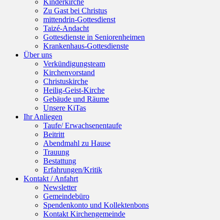
Kinderkirche
Zu Gast bei Christus
mittendrin-Gottesdienst
Taizé-Andacht
Gottesdienste in Seniorenheimen
Krankenhaus-Gottesdienste
Über uns
Verkündigungsteam
Kirchenvorstand
Christuskirche
Heilig-Geist-Kirche
Gebäude und Räume
Unsere KiTas
Ihr Anliegen
Taufe/ Erwachsenentaufe
Beitritt
Abendmahl zu Hause
Trauung
Bestattung
Erfahrungen/Kritik
Kontakt / Anfahrt
Newsletter
Gemeindebüro
Spendenkonto und Kollektenbons
Kontakt Kirchengemeinde