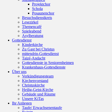
Projektchor
Schola
Posaunenchor
Besuchsdienstkreis
Lesezirkel
Themencafé
Spieleabend
Asylberatung
Gottesdienst
Kinderkirche
Zu Gast bei Christus
mittendrin-Gottesdienst
Taizé-Andacht
Gottesdienste in Seniorenheimen
Krankenhaus-Gottesdienste
Über uns
Verkündigungsteam
Kirchenvorstand
Christuskirche
Heilig-Geist-Kirche
Gebäude und Räume
Unsere KiTas
Ihr Anliegen
Taufe/ Erwachsenentaufe