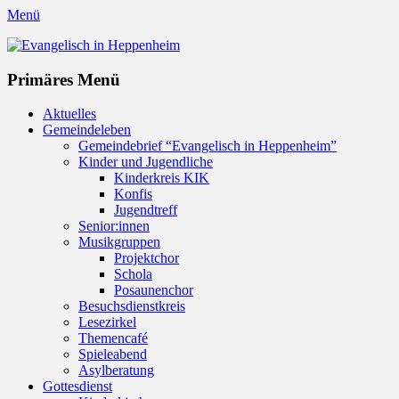
Menü
Evangelisch in Heppenheim
Evangelische Kirchengemeinde in Heppenheim/Bergstraße
Instagram
Primäres Menü
Zum
Aktuelles
Inhalt
Gemeindeleben
springen
Gemeindebrief “Evangelisch in Heppenheim”
Kinder und Jugendliche
Kinderkreis KIK
Konfis
Jugendtreff
Senior:innen
Musikgruppen
Projektchor
Schola
Posaunenchor
Besuchsdienstkreis
Lesezirkel
Themencafé
Spieleabend
Asylberatung
Gottesdienst