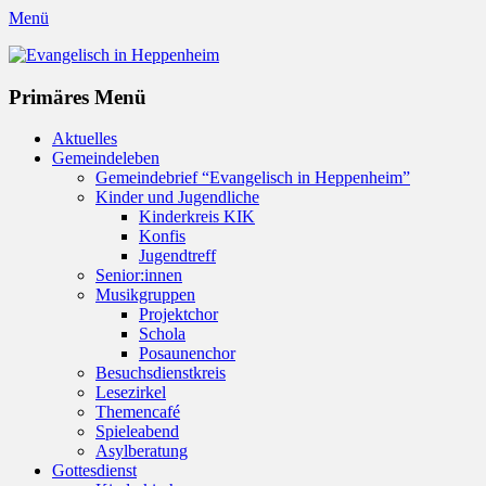
Menü
Evangelisch in Heppenheim
Evangelische Kirchengemeinde in Heppenheim/Bergstraße
Instagram
Primäres Menü
Zum
Aktuelles
Inhalt
Gemeindeleben
springen
Gemeindebrief “Evangelisch in Heppenheim”
Kinder und Jugendliche
Kinderkreis KIK
Konfis
Jugendtreff
Senior:innen
Musikgruppen
Projektchor
Schola
Posaunenchor
Besuchsdienstkreis
Lesezirkel
Themencafé
Spieleabend
Asylberatung
Gottesdienst