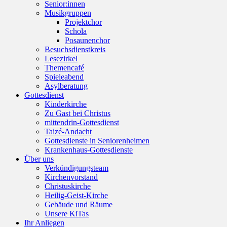
Senior:innen
Musikgruppen
Projektchor
Schola
Posaunenchor
Besuchsdienstkreis
Lesezirkel
Themencafé
Spieleabend
Asylberatung
Gottesdienst
Kinderkirche
Zu Gast bei Christus
mittendrin-Gottesdienst
Taizé-Andacht
Gottesdienste in Seniorenheimen
Krankenhaus-Gottesdienste
Über uns
Verkündigungsteam
Kirchenvorstand
Christuskirche
Heilig-Geist-Kirche
Gebäude und Räume
Unsere KiTas
Ihr Anliegen