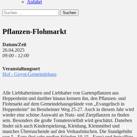
Anfahrt
Suchen
Suchen
nach:
Pflanzen-Flohmarkt
Datum/Zeit
26.04.2025
09:00 - 12:00
Veranstaltungsort
Hof - Guyot-Gemeindehaus
Alle Liebhaberinnen und Liebhaber von Gartenpflanzen aus
Heppenheim und darüber hinaus kennen ihn, den Pflanzen- und
Flohmarkt auf dem Gemeindehausgelände von „Evangelisch in
Heppenheim“ im Bensheimer Weg 25-27. Auch in diesem Jahr wird
wieder eine schöne Auswahl an Nutz- und Zierpflanzen zu finden
sein. Besonders die große Tomatenvielfalt wird geschätzt. Daneben
findet sich auch Kinderspielzeug, Kleidung, Kleinmöbel und
manches Überraschende auf den Verkaufstischen. Die Standgebühr
von 5,- Euro (bei sehr großen Ständen 10-15,- Euro) und freiwillige