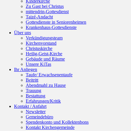
Kinderkirche
Zu Gast bei Christus
mittendrin-Gottesdienst
Taizé-Andacht
Gottesdienste in Seniorenheimen
Krankenhaus-Gottesdienste
Über uns
Verkündigungsteam
Kirchenvorstand
Christuskirche
Heilig-Geist-Kirche
Gebäude und Räume
Unsere KiTas
Ihr Anliegen
Taufe/ Erwachsenentaufe
Beitritt
Abendmahl zu Hause
Trauung
Bestattung
Erfahrungen/Kritik
Kontakt / Anfahrt
Newsletter
Gemeindebüro
Spendenkonto und Kollektenbons
Kontakt Kirchengemeinde