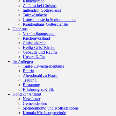
Kinderkirche
Zu Gast bei Christus
mittendrin-Gottesdienst
Taizé-Andacht
Gottesdienste in Seniorenheimen
Krankenhaus-Gottesdienste
Über uns
Verkündigungsteam
Kirchenvorstand
Christuskirche
Heilig-Geist-Kirche
Gebäude und Räume
Unsere KiTas
Ihr Anliegen
Taufe/ Erwachsenentaufe
Beitritt
Abendmahl zu Hause
Trauung
Bestattung
Erfahrungen/Kritik
Kontakt / Anfahrt
Newsletter
Gemeindebüro
Spendenkonto und Kollektenbons
Kontakt Kirchengemeinde