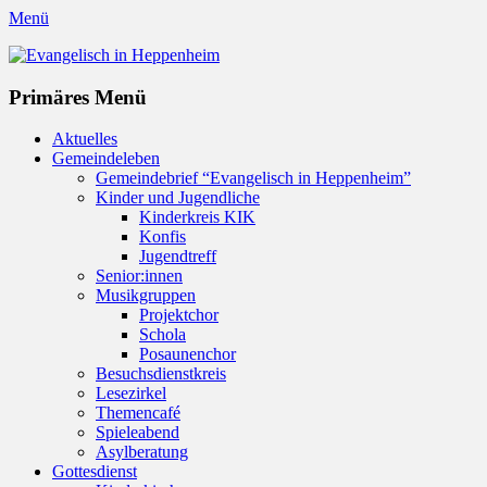
Menü
Evangelisch in Heppenheim
Evangelische Kirchengemeinde in Heppenheim/Bergstraße
Instagram
Primäres Menü
Zum
Aktuelles
Inhalt
Gemeindeleben
springen
Gemeindebrief “Evangelisch in Heppenheim”
Kinder und Jugendliche
Kinderkreis KIK
Konfis
Jugendtreff
Senior:innen
Musikgruppen
Projektchor
Schola
Posaunenchor
Besuchsdienstkreis
Lesezirkel
Themencafé
Spieleabend
Asylberatung
Gottesdienst