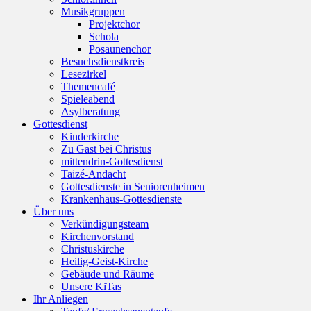
Musikgruppen
Projektchor
Schola
Posaunenchor
Besuchsdienstkreis
Lesezirkel
Themencafé
Spieleabend
Asylberatung
Gottesdienst
Kinderkirche
Zu Gast bei Christus
mittendrin-Gottesdienst
Taizé-Andacht
Gottesdienste in Seniorenheimen
Krankenhaus-Gottesdienste
Über uns
Verkündigungsteam
Kirchenvorstand
Christuskirche
Heilig-Geist-Kirche
Gebäude und Räume
Unsere KiTas
Ihr Anliegen