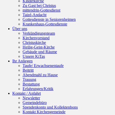
Kinderkirche
Zu Gast bei Christus
mittendrin-Gottesdienst
Taizé-Andacht
Gottesdienste in Seniorenheimen
Krankenhaus-Gottesdienste
Über uns
Verkündigungsteam
Kirchenvorstand
Christuskirche
Heilig-Geist-Kirche
Gebäude und Räume
Unsere KiTas
Ihr Anliegen
Taufe/ Erwachsenentaufe
Beitritt
Abendmahl zu Hause
Trauung
Bestattung
Erfahrungen/Kritik
Kontakt / Anfahrt
Newsletter
Gemeindebüro
Spendenkonto und Kollektenbons
Kontakt Kirchengemeinde