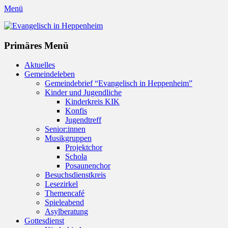
Menü
Evangelisch in Heppenheim
Evangelische Kirchengemeinde in Heppenheim/Bergstraße
Instagram
Primäres Menü
Zum
Aktuelles
Inhalt
Gemeindeleben
springen
Gemeindebrief “Evangelisch in Heppenheim”
Kinder und Jugendliche
Kinderkreis KIK
Konfis
Jugendtreff
Senior:innen
Musikgruppen
Projektchor
Schola
Posaunenchor
Besuchsdienstkreis
Lesezirkel
Themencafé
Spieleabend
Asylberatung
Gottesdienst