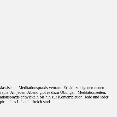
assischen Meditationspraxís vertraut. Er lädt zu eigenen neuen
therapie. An jedem Abend gibt es dazu Übungen, Meditationzeiten,
tionspraxis entwickeln bis hin zur Kontemplation. Jede und jeder
rituelles Leben hilfreich sind.