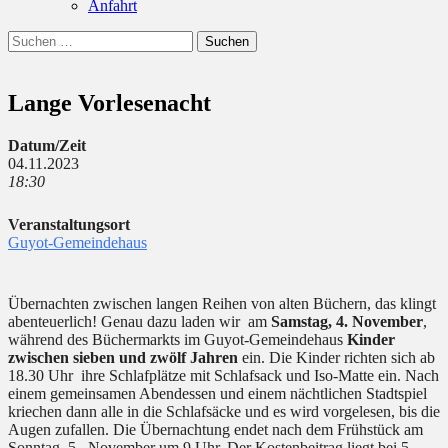
Anfahrt
Suchen
Suchen
nach:
Lange Vorlesenacht
Datum/Zeit
04.11.2023
18:30
Veranstaltungsort
Guyot-Gemeindehaus
Übernachten zwischen langen Reihen von alten Büchern, das klingt
abenteuerlich! Genau dazu laden wir am
Samstag, 4. November
,
währe
nd des Büchermarkts im Guyot-Gemeindehaus
Kinder
zwischen sieben und zwölf Jahren
ein. Die Kinder richten sich ab
18.30 Uhr ihre Schlafplätze mit Schlafsack und Iso-Matte ein. Nach
einem gemeinsamen Abendessen und einem nächtlichen Stadtspiel
kriechen dann alle in die Schlafsäcke und es wird vorgelesen, bis die
Augen zufallen. Die Übernachtung endet nach dem Frühstück am
Sonntag, 5. November um 9 Uhr. Der Kostenbeitrag liegt bei 5