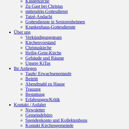
Kinderkirche
Zu Gast bei Christus
mittendrin-Gottesdienst
Taizé-Andacht
Gottesdienste in Seniorenheimen
Krankenhaus-Gottesdienste
Über uns
Verkündigungsteam
Kirchenvorstand
Christuskirche
Heilig-Geist-Kirche
Gebäude und Räume
Unsere KiTas
Ihr Anliegen
Taufe/ Erwachsenentaufe
Beitritt
Abendmahl zu Hause
Trauung
Bestattung
Erfahrungen/Kritik
Kontakt / Anfahrt
Newsletter
Gemeindebüro
Spendenkonto und Kollektenbons
Kontakt Kirchengemeinde