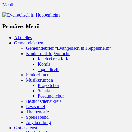
Menü
Evangelisch in Heppenheim
Evangelische Kirchengemeinde in Heppenheim/Bergstraße
Instagram
Primäres Menü
Zum
Aktuelles
Inhalt
Gemeindeleben
springen
Gemeindebrief “Evangelisch in Heppenheim”
Kinder und Jugendliche
Kinderkreis KIK
Konfis
Jugendtreff
Senior:innen
Musikgruppen
Projektchor
Schola
Posaunenchor
Besuchsdienstkreis
Lesezirkel
Themencafé
Spieleabend
Asylberatung
Gottesdienst