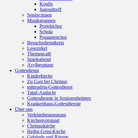
Konfis
Jugendtreff
Senior:innen
Musikgruppen
Projektchor
Schola
Posaunenchor
Besuchsdienstkreis
Lesezirkel
Themencafé
Spieleabend
Asylberatung
Gottesdienst
Kinderkirche
Zu Gast bei Christus
mittendrin-Gottesdienst
Taizé-Andacht
Gottesdienste in Seniorenheimen
Krankenhaus-Gottesdienste
Über uns
Verkündigungsteam
Kirchenvorstand
Christuskirche
Heilig-Geist-Kirche
Gebäude und Räume