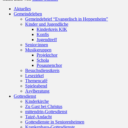
Nach
Aktuelles
oben
Gemeindeleben
scrollen
Gemeindebrief “Evangelisch in Heppenheim”
Kinder und Jugendliche
Kinderkreis KIK
Konfis
Jugendtreff
Senior:innen
Musikgruppen
Projektchor
Schola
Posaunenchor
Besuchsdienstkreis
Lesezirkel
Themencafé
Spieleabend
Asylberatung
Gottesdienst
Kinderkirche
Zu Gast bei Christus
mittendrin-Gottesdienst
Taizé-Andacht
Gottesdienste in Seniorenheimen
Krankenhaus-Gottesdienste