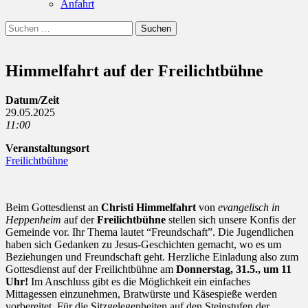
Anfahrt
Suchen
Suchen
nach:
Himmelfahrt auf der Freilichtbühne
Datum/Zeit
29.05.2025
11:00
Veranstaltungsort
Freilichtbühne
Beim
Gottesdienst an
Christi Himmelfahrt
von
evangelisch in
Heppenheim
auf der
Freilichtbühne
stellen sich unsere Konfis der
Gemeinde vor. Ihr Thema lautet “Freundschaft”. Die Jugendlichen
haben sich Gedanken zu Jesus-Geschichten gemacht, wo es um
Beziehungen und Freundschaft geht. Herzliche Einladung also zum
Gottesdienst auf der Freilichtbühne am
Donnerstag, 31.5., um 11
Uhr!
Im Anschluss gibt es die Möglichkeit ein einfaches
Mittagessen einzunehmen, Bratwürste und Käsespieße werden
vorbereitet. Für die Sitzgelegenheiten auf den Steinstufen der