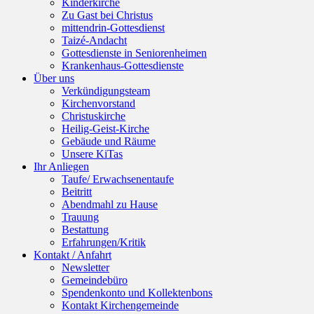
Kinderkirche
Zu Gast bei Christus
mittendrin-Gottesdienst
Taizé-Andacht
Gottesdienste in Seniorenheimen
Krankenhaus-Gottesdienste
Über uns
Verkündigungsteam
Kirchenvorstand
Christuskirche
Heilig-Geist-Kirche
Gebäude und Räume
Unsere KiTas
Ihr Anliegen
Taufe/ Erwachsenentaufe
Beitritt
Abendmahl zu Hause
Trauung
Bestattung
Erfahrungen/Kritik
Kontakt / Anfahrt
Newsletter
Gemeindebüro
Spendenkonto und Kollektenbons
Kontakt Kirchengemeinde