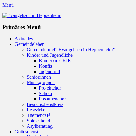
Menü
Evangelisch in Heppenheim
Evangelische Kirchengemeinde in Heppenheim/Bergstraße
Instagram
Primäres Menü
Zum
Aktuelles
Inhalt
Gemeindeleben
springen
Gemeindebrief “Evangelisch in Heppenheim”
Kinder und Jugendliche
Kinderkreis KIK
Konfis
Jugendtreff
Senior:innen
Musikgruppen
Projektchor
Schola
Posaunenchor
Besuchsdienstkreis
Lesezirkel
Themencafé
Spieleabend
Asylberatung
Gottesdienst