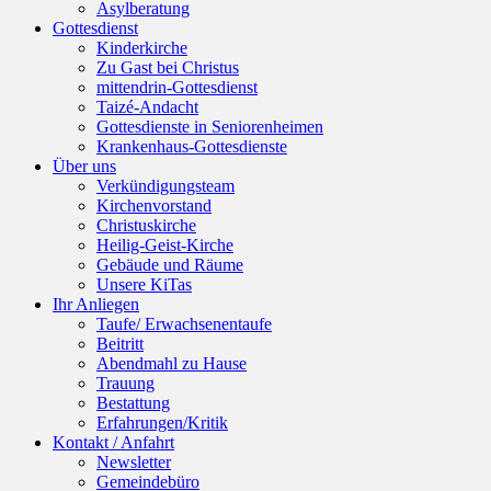
Asylberatung
Gottesdienst
Kinderkirche
Zu Gast bei Christus
mittendrin-Gottesdienst
Taizé-Andacht
Gottesdienste in Seniorenheimen
Krankenhaus-Gottesdienste
Über uns
Verkündigungsteam
Kirchenvorstand
Christuskirche
Heilig-Geist-Kirche
Gebäude und Räume
Unsere KiTas
Ihr Anliegen
Taufe/ Erwachsenentaufe
Beitritt
Abendmahl zu Hause
Trauung
Bestattung
Erfahrungen/Kritik
Kontakt / Anfahrt
Newsletter
Gemeindebüro