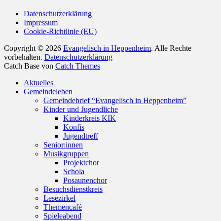
Datenschutzerklärung
Impressum
Cookie-Richtlinie (EU)
Copyright © 2026
Evangelisch in Heppenheim
. Alle Rechte
vorbehalten.
Datenschutzerklärung
Catch Base von
Catch Themes
Nach
Aktuelles
oben
Gemeindeleben
scrollen
Gemeindebrief “Evangelisch in Heppenheim”
Kinder und Jugendliche
Kinderkreis KIK
Konfis
Jugendtreff
Senior:innen
Musikgruppen
Projektchor
Schola
Posaunenchor
Besuchsdienstkreis
Lesezirkel
Themencafé
Spieleabend