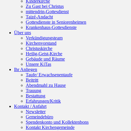
Kinderkirche
Zu Gast bei Christus
mittendrin-Gottesdienst
Taizé-Andacht
Gottesdienste in Seniorenheimen
Krankenhaus-Gottesdienste
Über uns
Verkündigungsteam
Kirchenvorstand
Christuskirche
Heilig-Geist-Kirche
Gebäude und Räume
Unsere KiTas
Ihr Anliegen
Taufe/ Erwachsenentaufe
Beitritt
Abendmahl zu Hause
Trauung
Bestattung
Erfahrungen/Kritik
Kontakt / Anfahrt
Newsletter
Gemeindebüro
Spendenkonto und Kollektenbons
Kontakt Kirchengemeinde