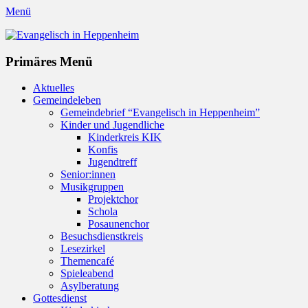
Menü
Evangelisch in Heppenheim
Evangelische Kirchengemeinde in Heppenheim/Bergstraße
Instagram
Primäres Menü
Zum
Aktuelles
Inhalt
Gemeindeleben
springen
Gemeindebrief “Evangelisch in Heppenheim”
Kinder und Jugendliche
Kinderkreis KIK
Konfis
Jugendtreff
Senior:innen
Musikgruppen
Projektchor
Schola
Posaunenchor
Besuchsdienstkreis
Lesezirkel
Themencafé
Spieleabend
Asylberatung
Gottesdienst