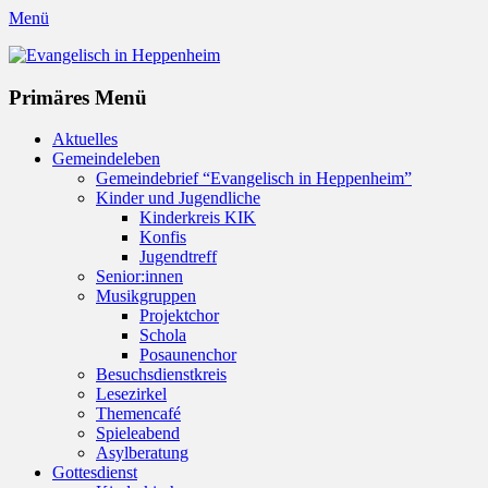
Menü
Evangelisch in Heppenheim
Evangelische Kirchengemeinde in Heppenheim/Bergstraße
Instagram
Primäres Menü
Zum
Aktuelles
Inhalt
Gemeindeleben
springen
Gemeindebrief “Evangelisch in Heppenheim”
Kinder und Jugendliche
Kinderkreis KIK
Konfis
Jugendtreff
Senior:innen
Musikgruppen
Projektchor
Schola
Posaunenchor
Besuchsdienstkreis
Lesezirkel
Themencafé
Spieleabend
Asylberatung
Gottesdienst