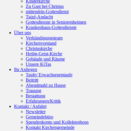
Kinderkirche
Zu Gast bei Christus
mittendrin-Gottesdienst
Taizé-Andacht
Gottesdienste in Seniorenheimen
Krankenhaus-Gottesdienste
Über uns
Verkündigungsteam
Kirchenvorstand
Christuskirche
Heilig-Geist-Kirche
Gebäude und Räume
Unsere KiTas
Ihr Anliegen
Taufe/ Erwachsenentaufe
Beitritt
Abendmahl zu Hause
Trauung
Bestattung
Erfahrungen/Kritik
Kontakt / Anfahrt
Newsletter
Gemeindebüro
Spendenkonto und Kollektenbons
Kontakt Kirchengemeinde