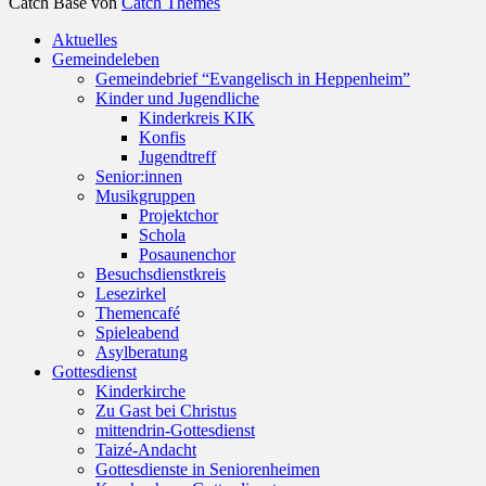
Catch Base von
Catch Themes
Nach
Aktuelles
oben
Gemeindeleben
scrollen
Gemeindebrief “Evangelisch in Heppenheim”
Kinder und Jugendliche
Kinderkreis KIK
Konfis
Jugendtreff
Senior:innen
Musikgruppen
Projektchor
Schola
Posaunenchor
Besuchsdienstkreis
Lesezirkel
Themencafé
Spieleabend
Asylberatung
Gottesdienst
Kinderkirche
Zu Gast bei Christus
mittendrin-Gottesdienst
Taizé-Andacht
Gottesdienste in Seniorenheimen