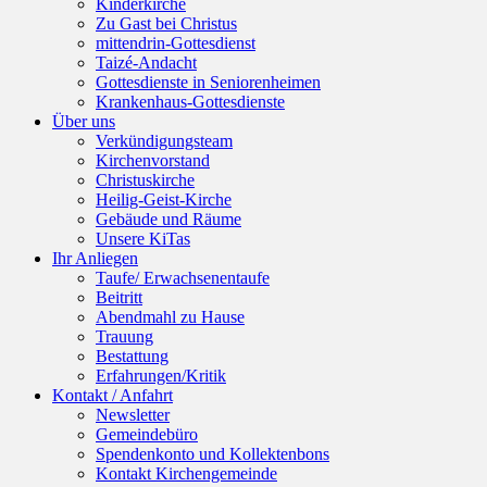
Kinderkirche
Zu Gast bei Christus
mittendrin-Gottesdienst
Taizé-Andacht
Gottesdienste in Seniorenheimen
Krankenhaus-Gottesdienste
Über uns
Verkündigungsteam
Kirchenvorstand
Christuskirche
Heilig-Geist-Kirche
Gebäude und Räume
Unsere KiTas
Ihr Anliegen
Taufe/ Erwachsenentaufe
Beitritt
Abendmahl zu Hause
Trauung
Bestattung
Erfahrungen/Kritik
Kontakt / Anfahrt
Newsletter
Gemeindebüro
Spendenkonto und Kollektenbons
Kontakt Kirchengemeinde