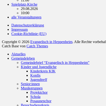
11:00
Spielplatz-Kirche
29.08.2026
10:00
alle Veranstaltungen
Datenschutzerklärung
Impressum
Cookie-Richtlinie (EU)
Copyright © 2026
Evangelisch in Heppenheim
. Alle Rechte vorbeha
Catch Base von
Catch Themes
Nach
Aktuelles
oben
Gemeindeleben
scrollen
Gemeindebrief “Evangelisch in Heppenheim”
Kinder und Jugendliche
Kinderkreis KIK
Konfis
Jugendtreff
Senior:innen
Musikgruppen
Projektchor
Schola
Posaunenchor
Besuchsdienstkreis