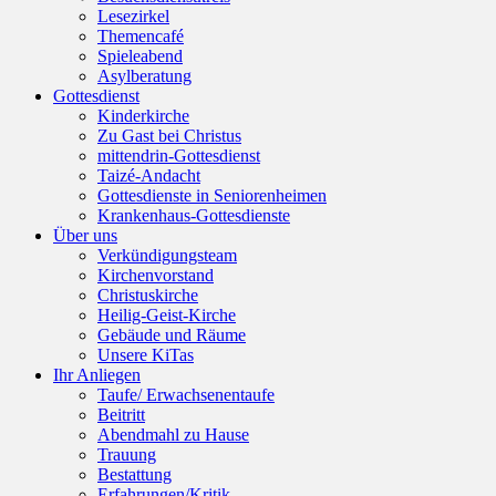
Lesezirkel
Themencafé
Spieleabend
Asylberatung
Gottesdienst
Kinderkirche
Zu Gast bei Christus
mittendrin-Gottesdienst
Taizé-Andacht
Gottesdienste in Seniorenheimen
Krankenhaus-Gottesdienste
Über uns
Verkündigungsteam
Kirchenvorstand
Christuskirche
Heilig-Geist-Kirche
Gebäude und Räume
Unsere KiTas
Ihr Anliegen
Taufe/ Erwachsenentaufe
Beitritt
Abendmahl zu Hause
Trauung
Bestattung
Erfahrungen/Kritik