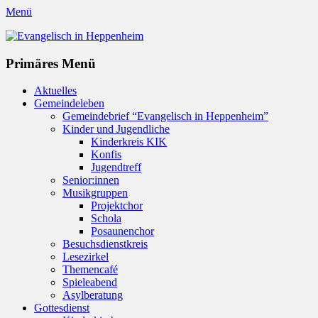
Menü
Evangelisch in Heppenheim
Evangelische Kirchengemeinde in Heppenheim/Bergstraße
Instagram
Primäres Menü
Zum
Aktuelles
Inhalt
Gemeindeleben
springen
Gemeindebrief “Evangelisch in Heppenheim”
Kinder und Jugendliche
Kinderkreis KIK
Konfis
Jugendtreff
Senior:innen
Musikgruppen
Projektchor
Schola
Posaunenchor
Besuchsdienstkreis
Lesezirkel
Themencafé
Spieleabend
Asylberatung
Gottesdienst