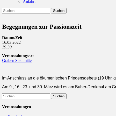
Anfahrt
Suchen
Suchen
nach:
Begegnungen zur Passionszeit
Datum/Zeit
16.03.2022
19:30
Veranstaltungsort
Graben Stadtmitte
Im Anschluss an die ökumenischen Friedensgebete (19 Uhr, gl
Am 9., 16., 23. und 30. März wird es am Buber-Denkmal am G
Suchen
nach:
Veranstaltungen