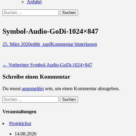
Anfahrt
Suchen
Suchen
nach:
Symbol-Audio-GoDi-1024×847
Posted
Autor
25. März 2020
edith_zapf
Kommentar hinterlassen
on
Beitragsnavigation
Vorheriger
← Vorheriger
Symbol-Audio-GoDi-1024×847
Beitrag:
Schreibe einen Kommentar
Du musst
angemeldet
sein, um einen Kommentar abzugeben.
Suchen
nach:
Veranstaltungen
Projektchor
14.08.2026