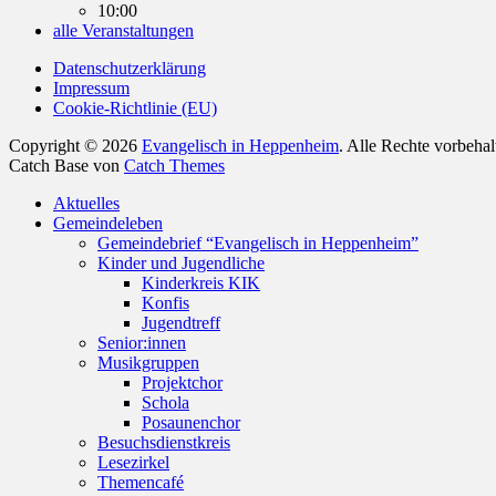
10:00
alle Veranstaltungen
Datenschutzerklärung
Impressum
Cookie-Richtlinie (EU)
Copyright © 2026
Evangelisch in Heppenheim
. Alle Rechte vorbeha
Catch Base von
Catch Themes
Nach
Aktuelles
oben
Gemeindeleben
scrollen
Gemeindebrief “Evangelisch in Heppenheim”
Kinder und Jugendliche
Kinderkreis KIK
Konfis
Jugendtreff
Senior:innen
Musikgruppen
Projektchor
Schola
Posaunenchor
Besuchsdienstkreis
Lesezirkel
Themencafé