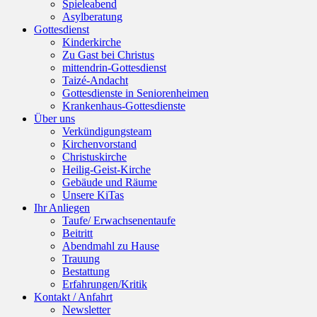
Spieleabend
Asylberatung
Gottesdienst
Kinderkirche
Zu Gast bei Christus
mittendrin-Gottesdienst
Taizé-Andacht
Gottesdienste in Seniorenheimen
Krankenhaus-Gottesdienste
Über uns
Verkündigungsteam
Kirchenvorstand
Christuskirche
Heilig-Geist-Kirche
Gebäude und Räume
Unsere KiTas
Ihr Anliegen
Taufe/ Erwachsenentaufe
Beitritt
Abendmahl zu Hause
Trauung
Bestattung
Erfahrungen/Kritik
Kontakt / Anfahrt
Newsletter