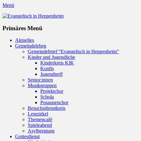
Menü
Evangelisch in Heppenheim
Evangelische Kirchengemeinde in Heppenheim/Bergstraße
Instagram
Primäres Menü
Zum
Aktuelles
Inhalt
Gemeindeleben
springen
Gemeindebrief “Evangelisch in Heppenheim”
Kinder und Jugendliche
Kinderkreis KIK
Konfis
Jugendtreff
Senior:innen
Musikgruppen
Projektchor
Schola
Posaunenchor
Besuchsdienstkreis
Lesezirkel
Themencafé
Spieleabend
Asylberatung
Gottesdienst