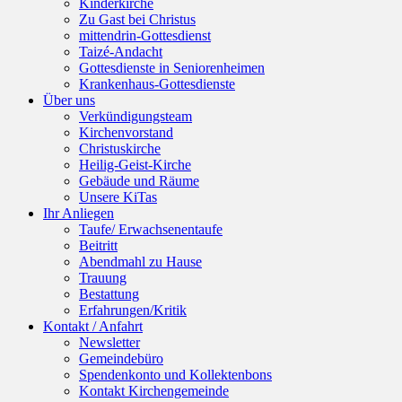
Kinderkirche
Zu Gast bei Christus
mittendrin-Gottesdienst
Taizé-Andacht
Gottesdienste in Seniorenheimen
Krankenhaus-Gottesdienste
Über uns
Verkündigungsteam
Kirchenvorstand
Christuskirche
Heilig-Geist-Kirche
Gebäude und Räume
Unsere KiTas
Ihr Anliegen
Taufe/ Erwachsenentaufe
Beitritt
Abendmahl zu Hause
Trauung
Bestattung
Erfahrungen/Kritik
Kontakt / Anfahrt
Newsletter
Gemeindebüro
Spendenkonto und Kollektenbons
Kontakt Kirchengemeinde