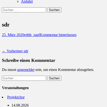
Anfahrt
Suchen
Suchen
nach:
sdr
Posted
Autor
25. März 2020
edith_zapf
Kommentar hinterlassen
on
Beitragsnavigation
Vorheriger
← Vorheriger
sdr
Beitrag:
Schreibe einen Kommentar
Du musst
angemeldet
sein, um einen Kommentar abzugeben.
Suchen
nach:
Veranstaltungen
Projektchor
14.08.2026