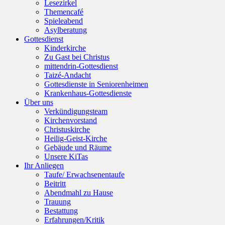
Lesezirkel
Themencafé
Spieleabend
Asylberatung
Gottesdienst
Kinderkirche
Zu Gast bei Christus
mittendrin-Gottesdienst
Taizé-Andacht
Gottesdienste in Seniorenheimen
Krankenhaus-Gottesdienste
Über uns
Verkündigungsteam
Kirchenvorstand
Christuskirche
Heilig-Geist-Kirche
Gebäude und Räume
Unsere KiTas
Ihr Anliegen
Taufe/ Erwachsenentaufe
Beitritt
Abendmahl zu Hause
Trauung
Bestattung
Erfahrungen/Kritik