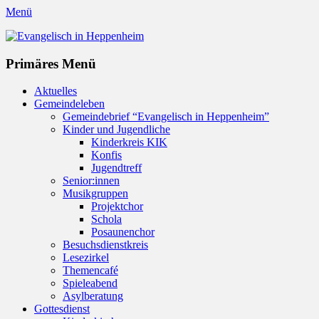
Menü
Evangelisch in Heppenheim
Evangelische Kirchengemeinde in Heppenheim/Bergstraße
Instagram
Primäres Menü
Zum
Aktuelles
Inhalt
Gemeindeleben
springen
Gemeindebrief “Evangelisch in Heppenheim”
Kinder und Jugendliche
Kinderkreis KIK
Konfis
Jugendtreff
Senior:innen
Musikgruppen
Projektchor
Schola
Posaunenchor
Besuchsdienstkreis
Lesezirkel
Themencafé
Spieleabend
Asylberatung
Gottesdienst