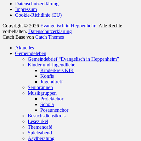
Datenschutzerklärung
Impressum
Cookie-Richtlinie (EU)
Copyright © 2026
Evangelisch in Heppenheim
. Alle Rechte
vorbehalten.
Datenschutzerklärung
Catch Base von
Catch Themes
Nach
Aktuelles
oben
Gemeindeleben
scrollen
Gemeindebrief “Evangelisch in Heppenheim”
Kinder und Jugendliche
Kinderkreis KIK
Konfis
Jugendtreff
Senior:innen
Musikgruppen
Projektchor
Schola
Posaunenchor
Besuchsdienstkreis
Lesezirkel
Themencafé
Spieleabend
Asylberatung