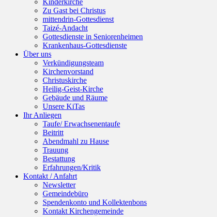
Kinderkirche
Zu Gast bei Christus
mittendrin-Gottesdienst
Taizé-Andacht
Gottesdienste in Seniorenheimen
Krankenhaus-Gottesdienste
Über uns
Verkündigungsteam
Kirchenvorstand
Christuskirche
Heilig-Geist-Kirche
Gebäude und Räume
Unsere KiTas
Ihr Anliegen
Taufe/ Erwachsenentaufe
Beitritt
Abendmahl zu Hause
Trauung
Bestattung
Erfahrungen/Kritik
Kontakt / Anfahrt
Newsletter
Gemeindebüro
Spendenkonto und Kollektenbons
Kontakt Kirchengemeinde