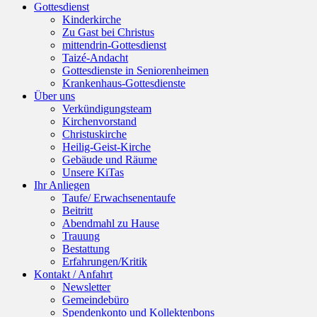
Gottesdienst
Kinderkirche
Zu Gast bei Christus
mittendrin-Gottesdienst
Taizé-Andacht
Gottesdienste in Seniorenheimen
Krankenhaus-Gottesdienste
Über uns
Verkündigungsteam
Kirchenvorstand
Christuskirche
Heilig-Geist-Kirche
Gebäude und Räume
Unsere KiTas
Ihr Anliegen
Taufe/ Erwachsenentaufe
Beitritt
Abendmahl zu Hause
Trauung
Bestattung
Erfahrungen/Kritik
Kontakt / Anfahrt
Newsletter
Gemeindebüro
Spendenkonto und Kollektenbons