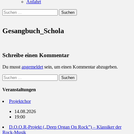
Anfahrt
Suchen
Suchen
nach:
Gesangbuch_Schola
Schreibe einen Kommentar
Du musst
angemeldet
sein, um einen Kommentar abzugeben.
Suchen
nach:
Veranstaltungen
Projektchor
14.08.2026
19:00
D.O.O.R-Projekt („Deep Organ On Rock”) – Klassiker der
Rock-Musik