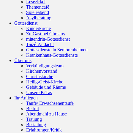
Lesezirkel
Themencafé
Spieleabend
Asylberatung
Gottesdienst
Kinderkirche
Zu Gast bei Christus
mittendrin-Gottesdienst
Taizé-Andacht
Gottesdienste in Seniorenheimen
Krankenhaus-Gottesdienste
Über uns
Verkündigungsteam
Kirchenvorstand
Christuskirche
Heilig-Geist-Kirche
Gebäude und Räume
Unsere KiTas
Ihr Anliegen
Taufe/ Erwachsenentaufe
Beitritt
Abendmahl zu Hause
Trauung
Bestattung
Erfahrungen/Kritik