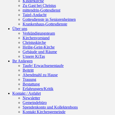
Kinderkirche
Zu Gast bei Christus
mittendrin-Gottesdienst
Taizé-Andacht
Gottesdienste in Seniorenheimen
Krankenhaus-Gottesdienste
Über uns
Verkündigungsteam
Kirchenvorstand
Christuskirche
Heilig-Geist-Kirche
Gebäude und Räume
Unsere KiTas
Ihr Anliegen
Taufe/ Erwachsenentaufe
Beitritt
Abendmahl zu Hause
Trauung
Bestattung
Erfahrungen/Kritik
Kontakt / Anfahrt
Newsletter
Gemeindebüro
Spendenkonto und Kollektenbons
Kontakt Kirchengemeinde