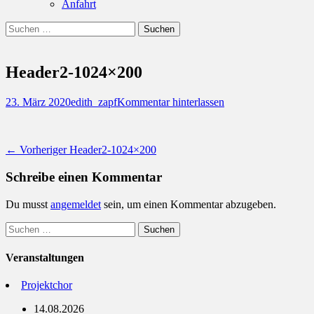
Anfahrt
Suchen
Suchen
nach:
Header2-1024×200
Posted
Autor
23. März 2020
edith_zapf
Kommentar hinterlassen
on
Beitragsnavigation
Vorheriger
← Vorheriger
Header2-1024×200
Beitrag:
Schreibe einen Kommentar
Du musst
angemeldet
sein, um einen Kommentar abzugeben.
Suchen
nach:
Veranstaltungen
Projektchor
14.08.2026