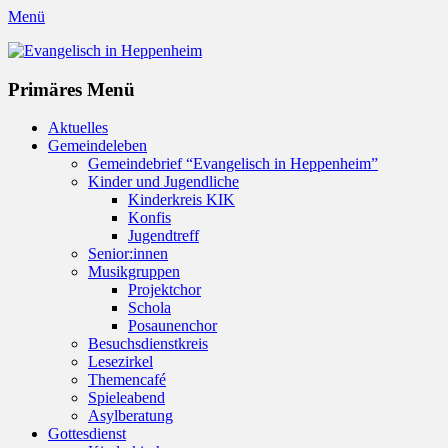
Menü
Evangelisch in Heppenheim
Evangelische Kirchengemeinde in Heppenheim/Bergstraße
Instagram
Primäres Menü
Zum
Aktuelles
Inhalt
Gemeindeleben
springen
Gemeindebrief “Evangelisch in Heppenheim”
Kinder und Jugendliche
Kinderkreis KIK
Konfis
Jugendtreff
Senior:innen
Musikgruppen
Projektchor
Schola
Posaunenchor
Besuchsdienstkreis
Lesezirkel
Themencafé
Spieleabend
Asylberatung
Gottesdienst