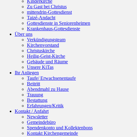
Kinderkirche
Zu Gast bei Christus
mittendrin-Gottesdienst
Taizé-Andacht
Gottesdienste in Seniorenheimen
Krankenhaus-Gottesdienste
Über uns
Verkündigungsteam
Kirchenvorstand
Christuskirche
Heilig-Geist-Kirche
Gebäude und Räume
Unsere KiTas
Ihr Anliegen
Taufe/ Erwachsenentaufe
Beitritt
Abendmahl zu Hause
Trauung
Bestattung
Erfahrungen/Kritik
Kontakt / Anfahrt
Newsletter
Gemeindebüro
Spendenkonto und Kollektenbons
Kontakt Kirchengemeinde