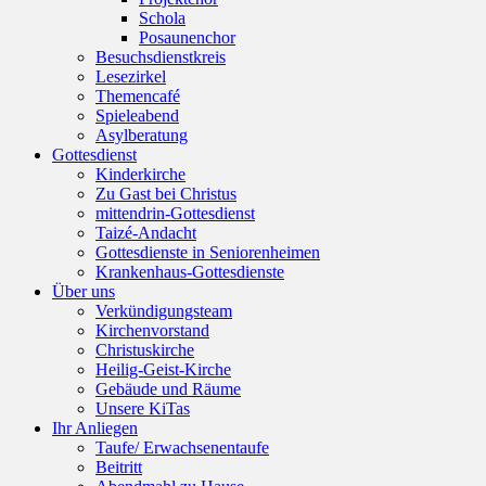
Schola
Posaunenchor
Besuchsdienstkreis
Lesezirkel
Themencafé
Spieleabend
Asylberatung
Gottesdienst
Kinderkirche
Zu Gast bei Christus
mittendrin-Gottesdienst
Taizé-Andacht
Gottesdienste in Seniorenheimen
Krankenhaus-Gottesdienste
Über uns
Verkündigungsteam
Kirchenvorstand
Christuskirche
Heilig-Geist-Kirche
Gebäude und Räume
Unsere KiTas
Ihr Anliegen
Taufe/ Erwachsenentaufe
Beitritt