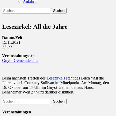
Anfahrt
Suchen
Suchen
nach:
Lesezirkel: All die Jahre
Datum/Zeit
15.11.2021
17:00
Veranstaltungsort
Guyot-Gemeindehaus
Beim nächsten Treffen des
Lesezirkels
steht das Buch “All die
Jahre” von J. Courtney Sullivan im Mittelpunkt. Am Montag, den
18. Oktober um 17 Uhr im Guyot-Gemeindehaus-Haus,
Bensheimer Weg 27 wird darüber diskutiert.
Suchen
nach:
Veranstaltungen