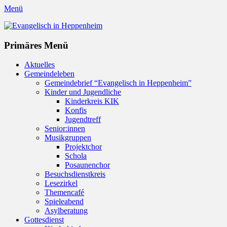
Menü
Evangelisch in Heppenheim
Evangelische Kirchengemeinde in Heppenheim/Bergstraße
Instagram
Primäres Menü
Zum
Aktuelles
Inhalt
Gemeindeleben
springen
Gemeindebrief “Evangelisch in Heppenheim”
Kinder und Jugendliche
Kinderkreis KIK
Konfis
Jugendtreff
Senior:innen
Musikgruppen
Projektchor
Schola
Posaunenchor
Besuchsdienstkreis
Lesezirkel
Themencafé
Spieleabend
Asylberatung
Gottesdienst